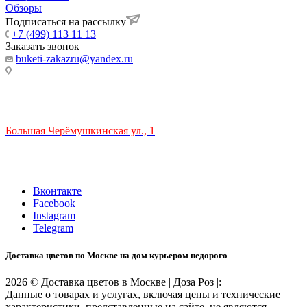
Обзоры
Подписаться на рассылку
+7 (499) 113 11 13
Заказать звонок
buketi-zakazru@yandex.ru
ТЦ РИО 🚇 Крымская
Большая Черёмушкинская ул., 1
ТРЦ "РИО" на Севастопольском проспекте, в 5 минутах от
станции МЦК Крымская.
Время работы: 10:00-22:00
Вконтакте
Facebook
Instagram
Telegram
Доставка цветов по Москве на дом курьером недорого
2026 © Доставка цветов в Москве | Доза Роз |:
Данные о товарах и услугах, включая цены и технические
характеристики, представленные на сайте, не являются