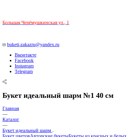
ТЦ РИО 🚇 Крымская
Большая Черёмушкинская ул., 1
ТРЦ "РИО" на Севастопольском проспекте, в 5 минутах от
станции МЦК Крымская.
Время работы: 10:00-22:00
buketi-zakazru@yandex.ru
Вконтакте
Facebook
Instagram
Telegram
Букет идеальный шарм №1 40 см
Главная
—
Каталог
—
Букет идеальный шарм
Букет цветов
Авторские букеты
Букеты из красных и белых