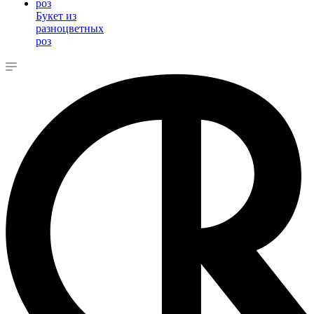
Букет из
разноцветных
роз