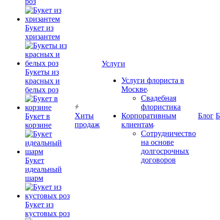
роз
Букет из
хризантем
Услуги
Букеты из
Услуги флориста в
красных и
Москве
белых роз
Свадебная
флористика
Хиты
Корпоративным
Блог
Б
Букет в
продаж
клиентам
корзине
Сотрудничество
на основе
долгосрочных
договоров
Букет
идеальный
шарм
Букет из
кустовых роз