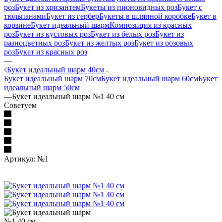
роз
Букет из хризантем
Букеты из пионовидных роз
Букет с
тюльпанами
Букет из гербер
Букеты в шляпной коробке
Букет в
корзине
Букет идеальный шарм
Композиция из красных
роз
Букет из кустовых роз
Букет из белых роз
Букет из
разноцветных роз
Букет из желтых роз
Букет из розовых
роз
Букет из красных роз
—
Букет идеальный шарм 40см
Букет идеальный шарм 70см
Букет идеальный шарм 60см
Букет
идеальный шарм 50см
—
Букет идеальный шарм №1 40 см
Советуем
Артикул:
№1