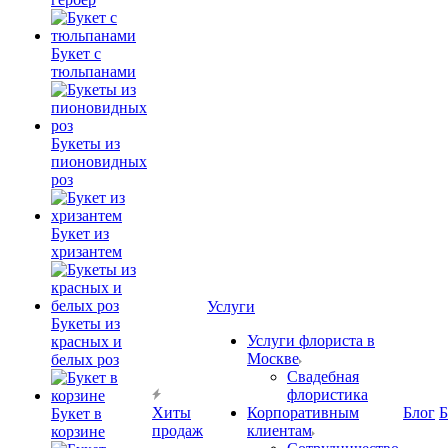
Букет с
тюльпанами
Букеты из
пионовидных
роз
Букет из
хризантем
Услуги
Букеты из
Услуги флориста в
красных и
Москве
белых роз
Свадебная
флористика
Хиты
Корпоративным
Блог
Б
Букет в
продаж
клиентам
корзине