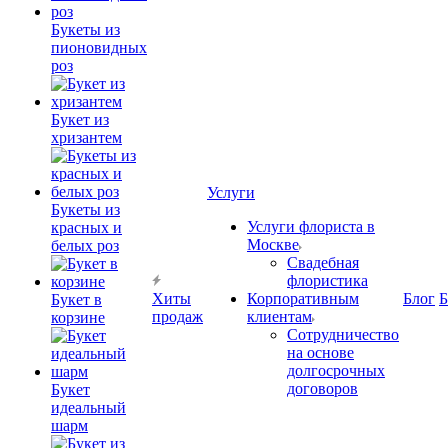
Букеты из
пионовидных
роз
Букет из
хризантем
Услуги
Букеты из
Услуги флориста в
красных и
Москве
белых роз
Свадебная
флористика
Хиты
Корпоративным
Блог
Б
Букет в
продаж
клиентам
корзине
Сотрудничество
на основе
долгосрочных
договоров
Букет
идеальный
шарм