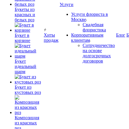
Услуги
Букеты из
Услуги флориста в
красных и
Москве
белых роз
Свадебная
флористика
Хиты
Корпоративным
Блог
Б
Букет в
продаж
клиентам
корзине
Сотрудничество
на основе
долгосрочных
договоров
Букет
идеальный
шарм
Букет из
кустовых роз
Композиция
из красных
роз