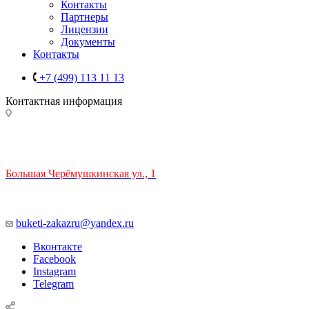
Контакты
Партнеры
Лицензии
Документы
Контакты
+7 (499) 113 11 13
Контактная информация
ТЦ РИО 🚇 Крымская
Большая Черёмушкинская ул., 1
ТРЦ "РИО" на Севастопольском проспекте, в 5 минутах от
станции МЦК Крымская.
Время работы: 10:00-22:00
buketi-zakazru@yandex.ru
Вконтакте
Facebook
Instagram
Telegram