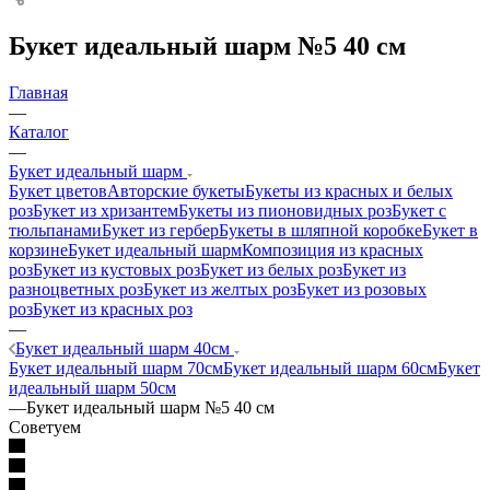
Букет идеальный шарм №5 40 см
Главная
—
Каталог
—
Букет идеальный шарм
Букет цветов
Авторские букеты
Букеты из красных и белых
роз
Букет из хризантем
Букеты из пионовидных роз
Букет с
тюльпанами
Букет из гербер
Букеты в шляпной коробке
Букет в
корзине
Букет идеальный шарм
Композиция из красных
роз
Букет из кустовых роз
Букет из белых роз
Букет из
разноцветных роз
Букет из желтых роз
Букет из розовых
роз
Букет из красных роз
—
Букет идеальный шарм 40см
Букет идеальный шарм 70см
Букет идеальный шарм 60см
Букет
идеальный шарм 50см
—
Букет идеальный шарм №5 40 см
Советуем