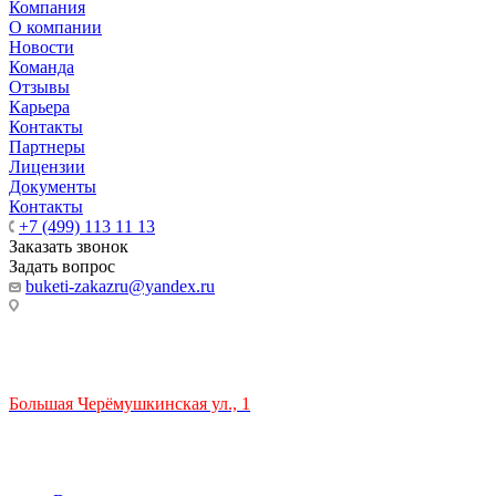
Компания
О компании
Новости
Команда
Отзывы
Карьера
Контакты
Партнеры
Лицензии
Документы
Контакты
+7 (499) 113 11 13
Заказать звонок
Задать вопрос
buketi-zakazru@yandex.ru
ТЦ РИО 🚇 Крымская
Большая Черёмушкинская ул., 1
ТРЦ "РИО" на Севастопольском проспекте, в 5 минутах от
станции МЦК Крымская.
Время работы: 10:00-22:00