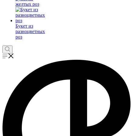
желтых роз
Букет из
разноцветных
роз