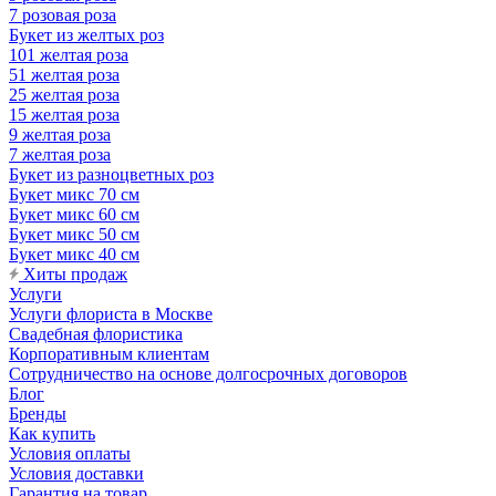
7 розовая роза
Букет из желтых роз
101 желтая роза
51 желтая роза
25 желтая роза
15 желтая роза
9 желтая роза
7 желтая роза
Букет из разноцветных роз
Букет микс 70 см
Букет микс 60 см
Букет микс 50 см
Букет микс 40 см
Хиты продаж
Услуги
Услуги флориста в Москве
Свадебная флористика
Корпоративным клиентам
Сотрудничество на основе долгосрочных договоров
Блог
Бренды
Как купить
Условия оплаты
Условия доставки
Гарантия на товар