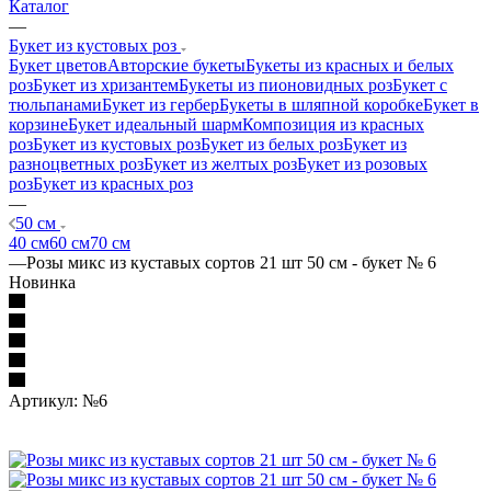
Каталог
—
Букет из кустовых роз
Букет цветов
Авторские букеты
Букеты из красных и белых
роз
Букет из хризантем
Букеты из пионовидных роз
Букет с
тюльпанами
Букет из гербер
Букеты в шляпной коробке
Букет в
корзине
Букет идеальный шарм
Композиция из красных
роз
Букет из кустовых роз
Букет из белых роз
Букет из
разноцветных роз
Букет из желтых роз
Букет из розовых
роз
Букет из красных роз
—
50 см
40 см
60 см
70 см
—
Розы микс из куставых сортов 21 шт 50 см - букет № 6
Новинка
Артикул:
№6