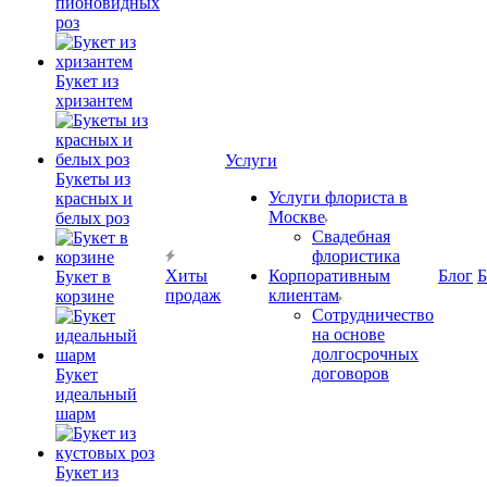
пионовидных
роз
Букет из
хризантем
Услуги
Букеты из
Услуги флориста в
красных и
Москве
белых роз
Свадебная
флористика
Хиты
Корпоративным
Блог
Б
Букет в
продаж
клиентам
корзине
Сотрудничество
на основе
долгосрочных
договоров
Букет
идеальный
шарм
Букет из