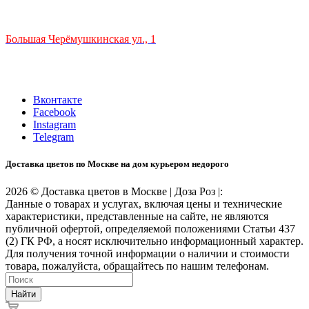
ТЦ РИО 🚇 Крымская
Большая Черёмушкинская ул., 1
ТРЦ "РИО" на Севастопольском проспекте, в 5 минутах от
станции МЦК Крымская.
Время работы: 10:00-22:00
Вконтакте
Facebook
Instagram
Telegram
Доставка цветов по Москве на дом курьером недорого
2026 © Доставка цветов в Москве | Доза Роз |:
Данные о товарах и услугах, включая цены и технические
характеристики, представленные на сайте, не являются
публичной офертой, определяемой положениями Статьи 437
(2) ГК РФ, а носят исключительно информационный характер.
Для получения точной информации о наличии и стоимости
товара, пожалуйста, обращайтесь по нашим телефонам.
Найти