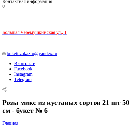
Контактная информация
ТЦ РИО 🚇 Крымская
Большая Черёмушкинская ул., 1
ТРЦ "РИО" на Севастопольском проспекте, в 5 минутах от
станции МЦК Крымская.
Время работы: 10:00-22:00
buketi-zakazru@yandex.ru
Вконтакте
Facebook
Instagram
Telegram
Розы микс из куставых сортов 21 шт 50
см - букет № 6
Главная
—