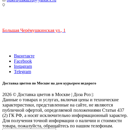
ТЦ РИО 🚇 Крымская
Большая Черёмушкинская ул., 1
ТРЦ "РИО" на Севастопольском проспекте, в 5 минутах от
станции МЦК Крымская.
Время работы: 10:00-22:00
Вконтакте
Facebook
Instagram
Telegram
Доставка цветов по Москве на дом курьером недорого
2026 © Доставка цветов в Москве | Доза Роз |:
Данные о товарах и услугах, включая цены и технические
характеристики, представленные на сайте, не являются
публичной офертой, определяемой положениями Статьи 437
(2) ГК РФ, а носят исключительно информационный характер.
Для получения точной информации о наличии и стоимости
товара, пожалуйста, обращайтесь по нашим телефонам.