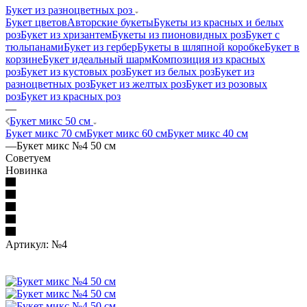
Букет из разноцветных роз
Букет цветов
Авторские букеты
Букеты из красных и белых
роз
Букет из хризантем
Букеты из пионовидных роз
Букет с
тюльпанами
Букет из гербер
Букеты в шляпной коробке
Букет в
корзине
Букет идеальный шарм
Композиция из красных
роз
Букет из кустовых роз
Букет из белых роз
Букет из
разноцветных роз
Букет из желтых роз
Букет из розовых
роз
Букет из красных роз
—
Букет микс 50 см
Букет микс 70 см
Букет микс 60 см
Букет микс 40 см
—
Букет микс №4 50 см
Советуем
Новинка
Артикул:
№4