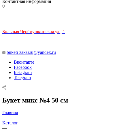
Контактная информация
ТЦ РИО 🚇 Крымская
Большая Черёмушкинская ул., 1
ТРЦ "РИО" на Севастопольском проспекте, в 5 минутах от
станции МЦК Крымская.
Время работы: 10:00-22:00
buketi-zakazru@yandex.ru
Вконтакте
Facebook
Instagram
Telegram
Букет микс №4 50 см
Главная
—
Каталог
—