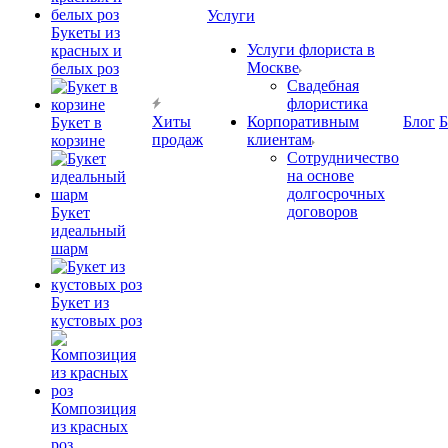
Услуги
Букеты из
Услуги флориста в
красных и
Москве
белых роз
Свадебная
флористика
Хиты
Корпоративным
Блог
Б
Букет в
продаж
клиентам
корзине
Сотрудничество
на основе
долгосрочных
договоров
Букет
идеальный
шарм
Букет из
кустовых роз
Композиция
из красных
роз