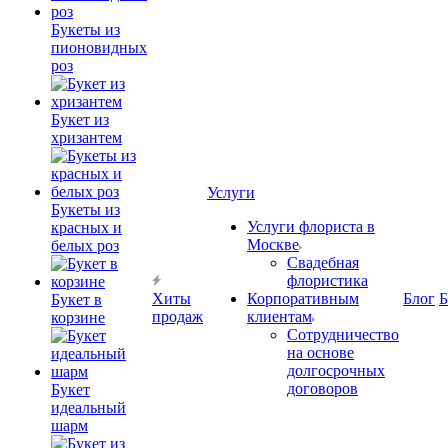
Букеты из
пионовидных
роз
Букет из
хризантем
Услуги
Букеты из
Услуги флориста в
красных и
Москве
белых роз
Свадебная
флористика
Хиты
Корпоративным
Блог
Б
Букет в
продаж
клиентам
корзине
Сотрудничество
на основе
долгосрочных
договоров
Букет
идеальный
шарм