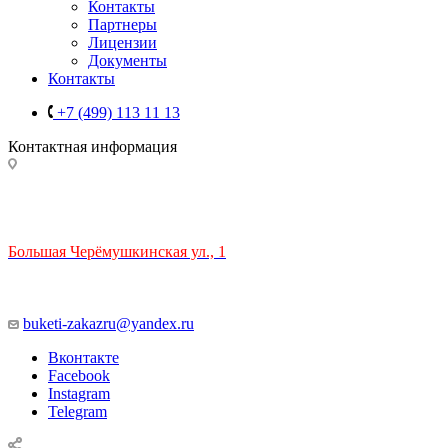
Контакты
Партнеры
Лицензии
Документы
Контакты
+7 (499) 113 11 13
Контактная информация
ТЦ РИО 🚇 Крымская
Большая Черёмушкинская ул., 1
ТРЦ "РИО" на Севастопольском проспекте, в 5 минутах от
станции МЦК Крымская.
Время работы: 10:00-22:00
buketi-zakazru@yandex.ru
Вконтакте
Facebook
Instagram
Telegram