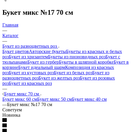
Букет микс №17 70 см
Главная
—
Каталог
—
Букет из разноцветных роз
Букет цветов
Авторские букеты
Букеты из красных и белых
роз
Букет из хризантем
Букеты из пионовидных роз
Букет с
тюльпанами
Букет из гербер
Букеты в шляпной коробке
Букет в
корзине
Букет идеальный шарм
Композиция из красных
роз
Букет из кустовых роз
Букет из белых роз
Букет из
разноцветных роз
Букет из желтых роз
Букет из розовых
роз
Букет из красных роз
—
Букет микс 70 см
Букет микс 60 см
Букет микс 50 см
Букет микс 40 см
—
Букет микс №17 70 см
Советуем
Новинка