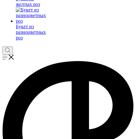
желтых роз
Букет из
разноцветных
роз