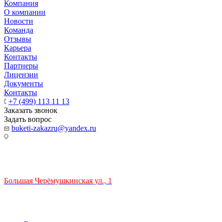
Компания
О компании
Новости
Команда
Отзывы
Карьера
Контакты
Партнеры
Лицензии
Документы
Контакты
+7 (499) 113 11 13
Заказать звонок
Задать вопрос
buketi-zakazru@yandex.ru
ТЦ РИО 🚇 Крымская
Большая Черёмушкинская ул., 1
ТРЦ "РИО" на Севастопольском проспекте, в 5 минутах от
станции МЦК Крымская.
Время работы: 10:00-22:00