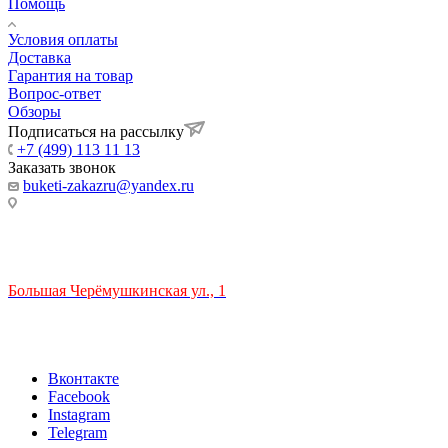
Помощь
Условия оплаты
Доставка
Гарантия на товар
Вопрос-ответ
Обзоры
Подписаться на рассылку
+7 (499) 113 11 13
Заказать звонок
buketi-zakazru@yandex.ru
ТЦ РИО 🚇 Крымская
Большая Черёмушкинская ул., 1
ТРЦ "РИО" на Севастопольском проспекте, в 5 минутах от
станции МЦК Крымская.
Время работы: 10:00-22:00
Вконтакте
Facebook
Instagram
Telegram