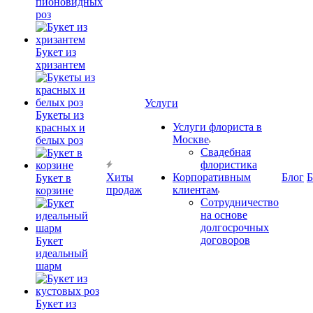
пионовидных
роз
Букет из
хризантем
Услуги
Букеты из
Услуги флориста в
красных и
Москве
белых роз
Свадебная
флористика
Хиты
Корпоративным
Блог
Б
Букет в
продаж
клиентам
корзине
Сотрудничество
на основе
долгосрочных
договоров
Букет
идеальный
шарм
Букет из