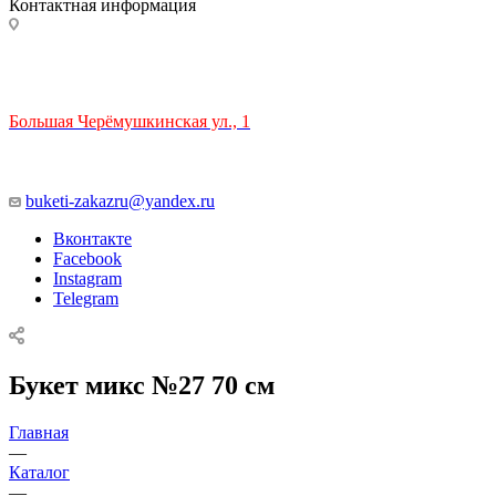
Контактная информация
ТЦ РИО 🚇 Крымская
Большая Черёмушкинская ул., 1
ТРЦ "РИО" на Севастопольском проспекте, в 5 минутах от
станции МЦК Крымская.
Время работы: 10:00-22:00
buketi-zakazru@yandex.ru
Вконтакте
Facebook
Instagram
Telegram
Букет микс №27 70 см
Главная
—
Каталог
—