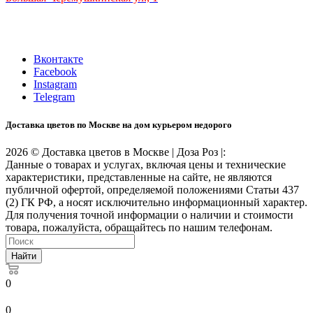
ТРЦ "РИО" на Севастопольском проспекте, в 5 минутах от
станции МЦК Крымская.
Время работы: 10:00-22:00
Вконтакте
Facebook
Instagram
Telegram
Доставка цветов по Москве на дом курьером недорого
2026 © Доставка цветов в Москве | Доза Роз |:
Данные о товарах и услугах, включая цены и технические
характеристики, представленные на сайте, не являются
публичной офертой, определяемой положениями Статьи 437
(2) ГК РФ, а носят исключительно информационный характер.
Для получения точной информации о наличии и стоимости
товара, пожалуйста, обращайтесь по нашим телефонам.
Найти
0
0