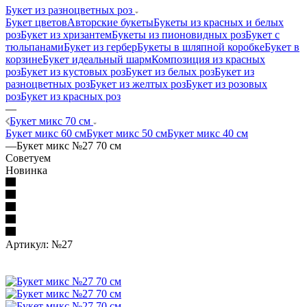
Букет из разноцветных роз
Букет цветов
Авторские букеты
Букеты из красных и белых
роз
Букет из хризантем
Букеты из пионовидных роз
Букет с
тюльпанами
Букет из гербер
Букеты в шляпной коробке
Букет в
корзине
Букет идеальный шарм
Композиция из красных
роз
Букет из кустовых роз
Букет из белых роз
Букет из
разноцветных роз
Букет из желтых роз
Букет из розовых
роз
Букет из красных роз
—
Букет микс 70 см
Букет микс 60 см
Букет микс 50 см
Букет микс 40 см
—
Букет микс №27 70 см
Советуем
Новинка
Артикул:
№27