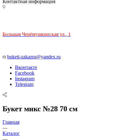
Контактная информация
ТЦ РИО 🚇 Крымская
Большая Черёмушкинская ул., 1
ТРЦ "РИО" на Севастопольском проспекте, в 5 минутах от
станции МЦК Крымская.
Время работы: 10:00-22:00
buketi-zakazru@yandex.ru
Вконтакте
Facebook
Instagram
Telegram
Букет микс №28 70 см
Главная
—
Каталог
—