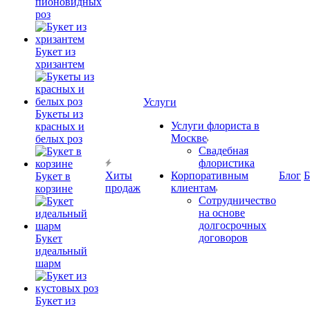
пионовидных
роз
Букет из
хризантем
Услуги
Букеты из
Услуги флориста в
красных и
Москве
белых роз
Свадебная
флористика
Хиты
Корпоративным
Блог
Б
Букет в
продаж
клиентам
корзине
Сотрудничество
на основе
долгосрочных
договоров
Букет
идеальный
шарм
Букет из