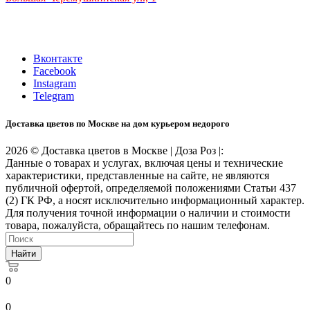
ТРЦ "РИО" на Севастопольском проспекте, в 5 минутах от
станции МЦК Крымская.
Время работы: 10:00-22:00
Вконтакте
Facebook
Instagram
Telegram
Доставка цветов по Москве на дом курьером недорого
2026 © Доставка цветов в Москве | Доза Роз |:
Данные о товарах и услугах, включая цены и технические
характеристики, представленные на сайте, не являются
публичной офертой, определяемой положениями Статьи 437
(2) ГК РФ, а носят исключительно информационный характер.
Для получения точной информации о наличии и стоимости
товара, пожалуйста, обращайтесь по нашим телефонам.
Найти
0
0