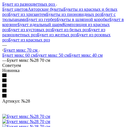
Букет из разноцветных роз
Букет цветов
Авторские букеты
Букеты из красных и белых
роз
Букет из хризантем
Букеты из пионовидных роз
Букет с
тюльпанами
Букет из гербер
Букеты в шляпной коробке
Букет в
корзине
Букет идеальный шарм
Композиция из красных
роз
Букет из кустовых роз
Букет из белых роз
Букет из
разноцветных роз
Букет из желтых роз
Букет из розовых
роз
Букет из красных роз
—
Букет микс 70 см
Букет микс 60 см
Букет микс 50 см
Букет микс 40 см
—
Букет микс №28 70 см
Советуем
Новинка
Артикул:
№28