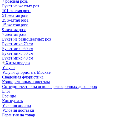
7 розовая роза
Букет из желтых роз
101 желтая роза
51 желтая роза
25 желтая роза
15 желтая роза
9 желтая роза
7 желтая роза
Букет из разноцветных роз
Букет микс 70 см
Букет микс 60 см
Букет микс 50 см
Букет микс 40 см
Хиты продаж
Услуги
Услуги флориста в Москве
Свадебная флористика
Корпоративным клиентам
Сотрудничество на основе долгосрочных договоров
Блог
Бренды
Как купить
Условия оплаты
Условия доставки
Гарантия на товар