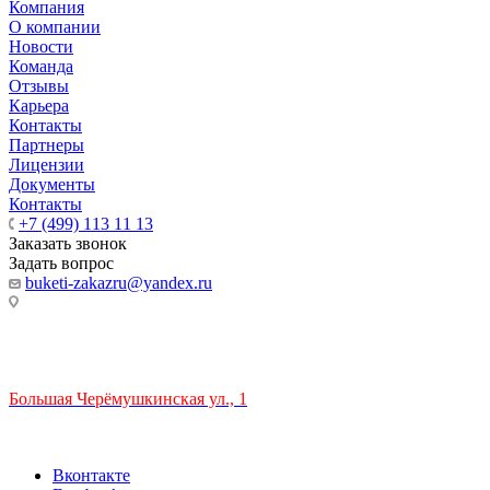
Компания
О компании
Новости
Команда
Отзывы
Карьера
Контакты
Партнеры
Лицензии
Документы
Контакты
+7 (499) 113 11 13
Заказать звонок
Задать вопрос
buketi-zakazru@yandex.ru
ТЦ РИО 🚇 Крымская
Большая Черёмушкинская ул., 1
ТРЦ "РИО" на Севастопольском проспекте, в 5 минутах от с
Время работы: 10:00-22:00
Вконтакте