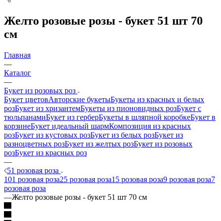
Желто розовые розы - букет 51 шт 70
см
Главная
—
Каталог
—
Букет из розовых роз
Букет цветов
Авторские букеты
Букеты из красных и белых
роз
Букет из хризантем
Букеты из пионовидных роз
Букет с
тюльпанами
Букет из гербер
Букеты в шляпной коробке
Букет в
корзине
Букет идеальный шарм
Композиция из красных
роз
Букет из кустовых роз
Букет из белых роз
Букет из
разноцветных роз
Букет из желтых роз
Букет из розовых
роз
Букет из красных роз
—
51 розовая роза
101 розовая роза
25 розовая роза
15 розовая роза
9 розовая роза
7
розовая роза
—
Желто розовые розы - букет 51 шт 70 см