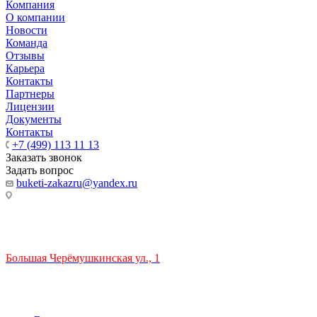
Компания
О компании
Новости
Команда
Отзывы
Карьера
Контакты
Партнеры
Лицензии
Документы
Контакты
+7 (499) 113 11 13
Заказать звонок
Задать вопрос
buketi-zakazru@yandex.ru
ТЦ РИО 🚇 Крымская
Большая Черёмушкинская ул., 1
ТРЦ "РИО" на Севастопольском проспекте, в 5 минутах от
станции МЦК Крымская.
Время работы: 10:00-22:00