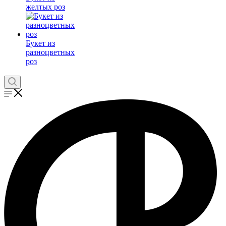
желтых роз
Букет из
разноцветных
роз