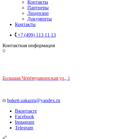
Контакты
Партнеры
Лицензии
Документы
Контакты
+7 (499) 113 11 13
Контактная информация
ТЦ РИО 🚇 Крымская
Большая Черёмушкинская ул., 1
ТРЦ "РИО" на Севастопольском проспекте, в 5 минутах от
станции МЦК Крымская.
Время работы: 10:00-22:00
buketi-zakazru@yandex.ru
Вконтакте
Facebook
Instagram
Telegram