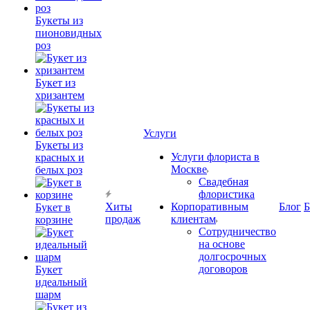
Букеты из
пионовидных
роз
Букет из
хризантем
Услуги
Букеты из
Услуги флориста в
красных и
Москве
белых роз
Свадебная
флористика
Хиты
Корпоративным
Блог
Б
Букет в
продаж
клиентам
корзине
Сотрудничество
на основе
долгосрочных
договоров
Букет
идеальный
шарм