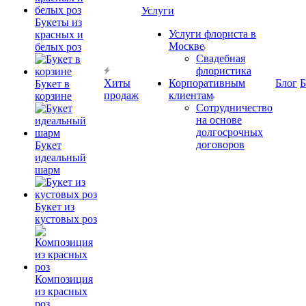
Услуги
Букеты из
Услуги флориста в
красных и
Москве
белых роз
Свадебная
флористика
Хиты
Корпоративным
Блог
Б
Букет в
продаж
клиентам
корзине
Сотрудничество
на основе
долгосрочных
договоров
Букет
идеальный
шарм
Букет из
кустовых роз
Композиция
из красных
роз