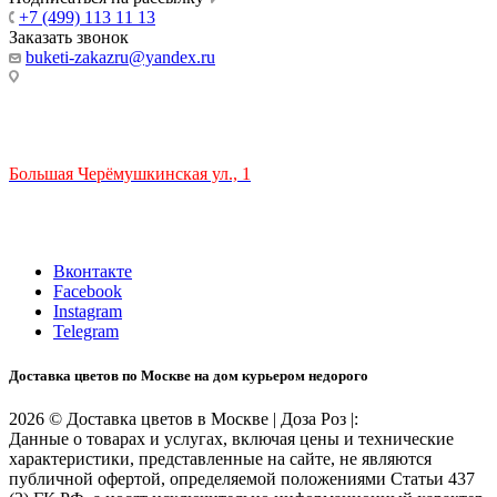
+7 (499) 113 11 13
Заказать звонок
buketi-zakazru@yandex.ru
ТЦ РИО 🚇 Крымская
Большая Черёмушкинская ул., 1
ТРЦ "РИО" на Севастопольском проспекте, в 5 минутах от
станции МЦК Крымская.
Время работы: 10:00-22:00
Вконтакте
Facebook
Instagram
Telegram
Доставка цветов по Москве на дом курьером недорого
2026 © Доставка цветов в Москве | Доза Роз |:
Данные о товарах и услугах, включая цены и технические
характеристики, представленные на сайте, не являются
публичной офертой, определяемой положениями Статьи 437