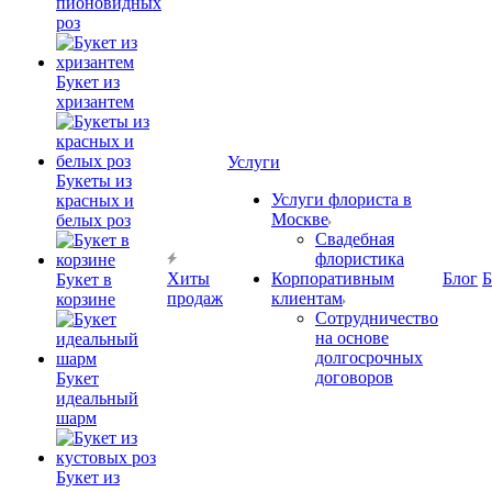
пионовидных
роз
Букет из
хризантем
Услуги
Букеты из
Услуги флориста в
красных и
Москве
белых роз
Свадебная
флористика
Хиты
Корпоративным
Блог
Б
Букет в
продаж
клиентам
корзине
Сотрудничество
на основе
долгосрочных
договоров
Букет
идеальный
шарм
Букет из