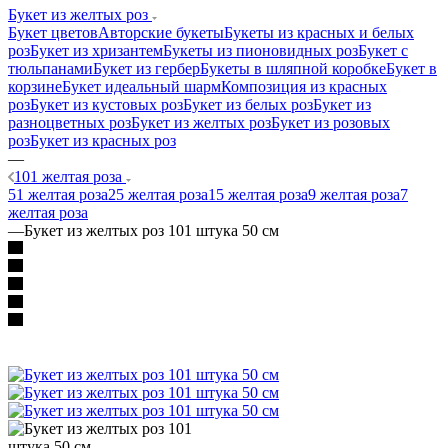
Букет из желтых роз
Букет цветов
Авторские букеты
Букеты из красных и белых
роз
Букет из хризантем
Букеты из пионовидных роз
Букет с
тюльпанами
Букет из гербер
Букеты в шляпной коробке
Букет в
корзине
Букет идеальный шарм
Композиция из красных
роз
Букет из кустовых роз
Букет из белых роз
Букет из
разноцветных роз
Букет из желтых роз
Букет из розовых
роз
Букет из красных роз
—
101 желтая роза
51 желтая роза
25 желтая роза
15 желтая роза
9 желтая роза
7
желтая роза
—
Букет из желтых роз 101 штука 50 см