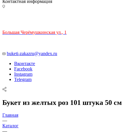
Контактная информация
ТЦ РИО 🚇 Крымская
Большая Черёмушкинская ул., 1
ТРЦ "РИО" на Севастопольском проспекте, в 5 минутах от
станции МЦК Крымская.
Время работы: 10:00-22:00
buketi-zakazru@yandex.ru
Вконтакте
Facebook
Instagram
Telegram
Букет из желтых роз 101 штука 50 см
Главная
—
Каталог
—