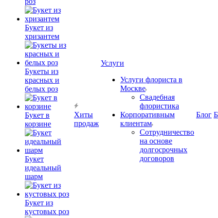
роз
Букет из
хризантем
Услуги
Букеты из
Услуги флориста в
красных и
Москве
белых роз
Свадебная
флористика
Хиты
Корпоративным
Блог
Б
Букет в
продаж
клиентам
корзине
Сотрудничество
на основе
долгосрочных
договоров
Букет
идеальный
шарм
Букет из
кустовых роз