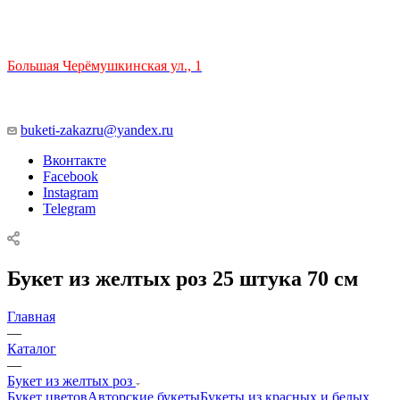
ТЦ РИО 🚇 Крымская
Большая Черёмушкинская ул., 1
ТРЦ "РИО" на Севастопольском проспекте, в 5 минутах от
станции МЦК Крымская.
Время работы: 10:00-22:00
buketi-zakazru@yandex.ru
Вконтакте
Facebook
Instagram
Telegram
Букет из желтых роз 25 штука 70 см
Главная
—
Каталог
—
Букет из желтых роз
Букет цветов
Авторские букеты
Букеты из красных и белых