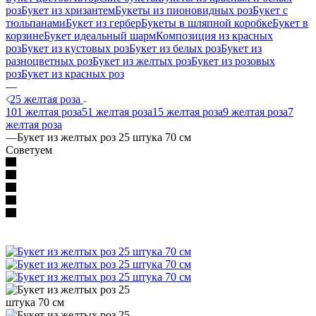
роз
Букет из хризантем
Букеты из пионовидных роз
Букет с
тюльпанами
Букет из гербер
Букеты в шляпной коробке
Букет в
корзине
Букет идеальный шарм
Композиция из красных
роз
Букет из кустовых роз
Букет из белых роз
Букет из
разноцветных роз
Букет из желтых роз
Букет из розовых
роз
Букет из красных роз
—
25 желтая роза
101 желтая роза
51 желтая роза
15 желтая роза
9 желтая роза
7
желтая роза
—
Букет из желтых роз 25 штука 70 см
Советуем