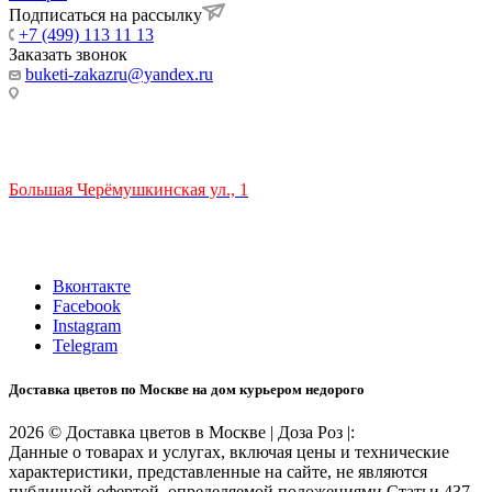
Подписаться на рассылку
+7 (499) 113 11 13
Заказать звонок
buketi-zakazru@yandex.ru
ТЦ РИО 🚇 Крымская
Большая Черёмушкинская ул., 1
ТРЦ "РИО" на Севастопольском проспекте, в 5 минутах от
станции МЦК Крымская.
Время работы: 10:00-22:00
Вконтакте
Facebook
Instagram
Telegram
Доставка цветов по Москве на дом курьером недорого
2026 © Доставка цветов в Москве | Доза Роз |:
Данные о товарах и услугах, включая цены и технические
характеристики, представленные на сайте, не являются
публичной офертой, определяемой положениями Статьи 437