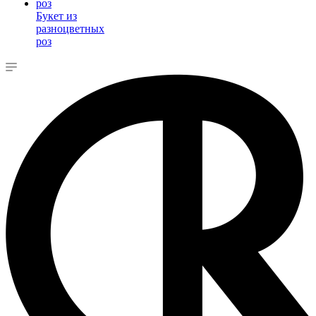
Букет из
разноцветных
роз