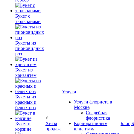
Букет с
тюльпанами
Букеты из
пионовидных
роз
Букет из
хризантем
Услуги
Букеты из
Услуги флориста в
красных и
Москве
белых роз
Свадебная
флористика
Хиты
Корпоративным
Блог
Б
Букет в
продаж
клиентам
корзине