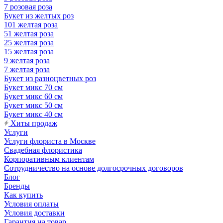
7 розовая роза
Букет из желтых роз
101 желтая роза
51 желтая роза
25 желтая роза
15 желтая роза
9 желтая роза
7 желтая роза
Букет из разноцветных роз
Букет микс 70 см
Букет микс 60 см
Букет микс 50 см
Букет микс 40 см
Хиты продаж
Услуги
Услуги флориста в Москве
Свадебная флористика
Корпоративным клиентам
Сотрудничество на основе долгосрочных договоров
Блог
Бренды
Как купить
Условия оплаты
Условия доставки
Гарантия на товар