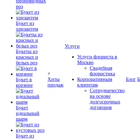
пионовидных
роз
Букет из
хризантем
Услуги
Букеты из
Услуги флориста в
красных и
Москве
белых роз
Свадебная
флористика
Хиты
Корпоративным
Блог
Б
Букет в
продаж
клиентам
корзине
Сотрудничество
на основе
долгосрочных
договоров
Букет
идеальный
шарм
Букет из