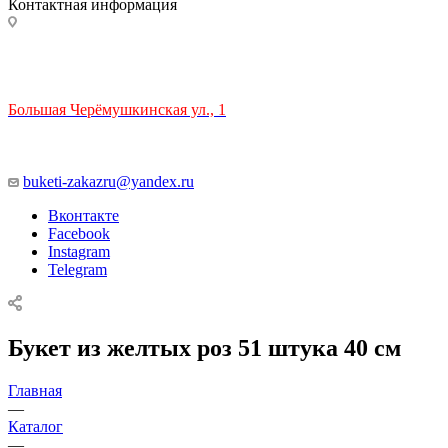
Контактная информация
ТЦ РИО 🚇 Крымская
Большая Черёмушкинская ул., 1
ТРЦ "РИО" на Севастопольском проспекте, в 5 минутах от
станции МЦК Крымская.
Время работы: 10:00-22:00
buketi-zakazru@yandex.ru
Вконтакте
Facebook
Instagram
Telegram
Букет из желтых роз 51 штука 40 см
Главная
—
Каталог
—