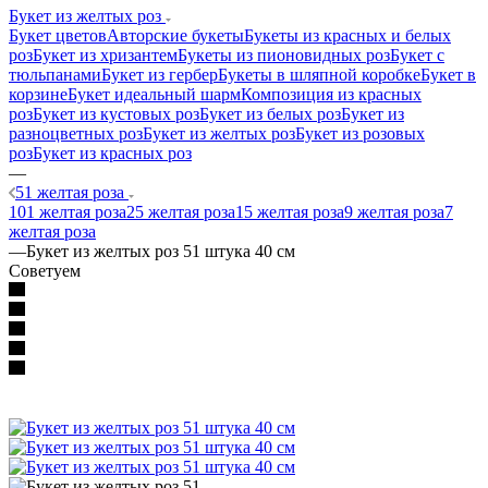
Букет из желтых роз
Букет цветов
Авторские букеты
Букеты из красных и белых
роз
Букет из хризантем
Букеты из пионовидных роз
Букет с
тюльпанами
Букет из гербер
Букеты в шляпной коробке
Букет в
корзине
Букет идеальный шарм
Композиция из красных
роз
Букет из кустовых роз
Букет из белых роз
Букет из
разноцветных роз
Букет из желтых роз
Букет из розовых
роз
Букет из красных роз
—
51 желтая роза
101 желтая роза
25 желтая роза
15 желтая роза
9 желтая роза
7
желтая роза
—
Букет из желтых роз 51 штука 40 см
Советуем