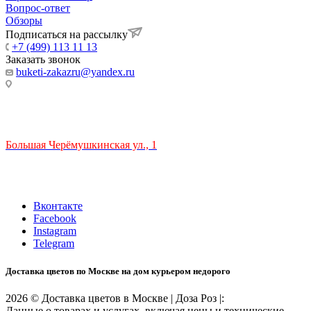
Вопрос-ответ
Обзоры
Подписаться на рассылку
+7 (499) 113 11 13
Заказать звонок
buketi-zakazru@yandex.ru
ТЦ РИО 🚇 Крымская
Большая Черёмушкинская ул., 1
ТРЦ "РИО" на Севастопольском проспекте, в 5 минутах от
станции МЦК Крымская.
Время работы: 10:00-22:00
Вконтакте
Facebook
Instagram
Telegram
Доставка цветов по Москве на дом курьером недорого
2026 © Доставка цветов в Москве | Доза Роз |:
Данные о товарах и услугах, включая цены и технические