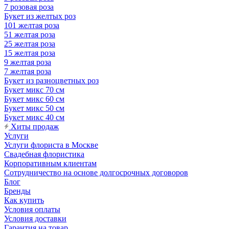
7 розовая роза
Букет из желтых роз
101 желтая роза
51 желтая роза
25 желтая роза
15 желтая роза
9 желтая роза
7 желтая роза
Букет из разноцветных роз
Букет микс 70 см
Букет микс 60 см
Букет микс 50 см
Букет микс 40 см
Хиты продаж
Услуги
Услуги флориста в Москве
Свадебная флористика
Корпоративным клиентам
Сотрудничество на основе долгосрочных договоров
Блог
Бренды
Как купить
Условия оплаты
Условия доставки
Гарантия на товар