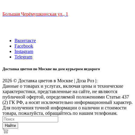
ТЦ РИО 🚇 Крымская
Большая Черёмушкинская ул., 1
ТРЦ "РИО" на Севастопольском проспекте, в 5 минутах от
станции МЦК Крымская.
Время работы: 10:00-22:00
Вконтакте
Facebook
Instagram
Telegram
Доставка цветов по Москве на дом курьером недорого
2026 © Доставка цветов в Москве | Доза Роз |:
Данные о товарах и услугах, включая цены и технические
характеристики, представленные на сайте, не являются
публичной офертой, определяемой положениями Статьи 437
(2) ГК РФ, а носят исключительно информационный характер.
Для получения точной информации о наличии и стоимости
товара, пожалуйста, обращайтесь по нашим телефонам.
Найти