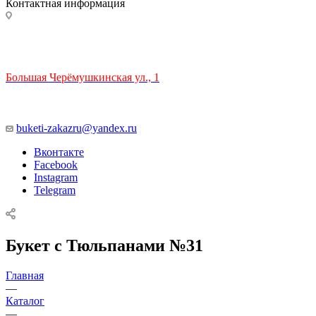
Контактная информация
ТЦ РИО 🚇 Крымская
Большая Черёмушкинская ул., 1
ТРЦ "РИО" на Севастопольском проспекте, в 5 минутах от
станции МЦК Крымская.
Время работы: 10:00-22:00
buketi-zakazru@yandex.ru
Вконтакте
Facebook
Instagram
Telegram
Букет с Тюльпанами №31
Главная
—
Каталог
—