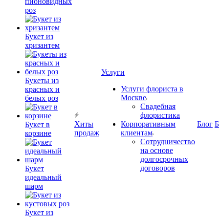
пионовидных
роз
Букет из
хризантем
Услуги
Букеты из
Услуги флориста в
красных и
Москве
белых роз
Свадебная
флористика
Хиты
Корпоративным
Блог
Б
Букет в
продаж
клиентам
корзине
Сотрудничество
на основе
долгосрочных
договоров
Букет
идеальный
шарм
Букет из