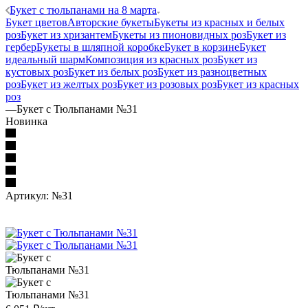
Букет с тюльпанами на 8 марта
Букет цветов
Авторские букеты
Букеты из красных и белых
роз
Букет из хризантем
Букеты из пионовидных роз
Букет из
гербер
Букеты в шляпной коробке
Букет в корзине
Букет
идеальный шарм
Композиция из красных роз
Букет из
кустовых роз
Букет из белых роз
Букет из разноцветных
роз
Букет из желтых роз
Букет из розовых роз
Букет из красных
роз
—
Букет с Тюльпанами №31
Новинка
Артикул:
№31