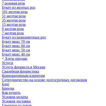
7 розовая роза
Букет из желтых роз
101 желтая роза
51 желтая роза
25 желтая роза
15 желтая роза
9 желтая роза
7 желтая роза
Букет из разноцветных роз
Букет микс 70 см
Букет микс 60 см
Букет микс 50 см
Букет микс 40 см
Хиты продаж
Услуги
Услуги флориста в Москве
Свадебная флористика
Корпоративным клиентам
Сотрудничество на основе долгосрочных договоров
Блог
Бренды
Как купить
Условия оплаты
Условия доставки
Гарантия на товар