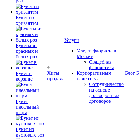
роз
Букет из
хризантем
Услуги
Букеты из
Услуги флориста в
красных и
Москве
белых роз
Свадебная
флористика
Хиты
Корпоративным
Блог
Б
Букет в
продаж
клиентам
корзине
Сотрудничество
на основе
долгосрочных
договоров
Букет
идеальный
шарм
Букет из
кустовых роз