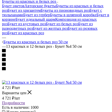
Букеты из красных и белых роз
Букет цветов
Авторские букеты
Букеты из красных и белых
роз
Букет из хризантем
Букеты из пионовидных роз
Букет с
тюльпанами
Букет из гербер
Букеты в шляпной коробке
Букет в
корзине
Букет идеальный шарм
Композиция из красных
роз
Букет из кустовых роз
Букет из белых роз
Букет из
разноцветных роз
Букет из желтых роз
Букет из розовых
роз
Букет из красных роз
—
Букеты из красных и белых роз 50 см
—
13 красных и 12 белых роз - Букет №4 50 см
4 721
₽
/шт
Варианты цен
4 721
₽
/шт
Подробности
Есть в наличии
: 1000
Нашли дешевле?