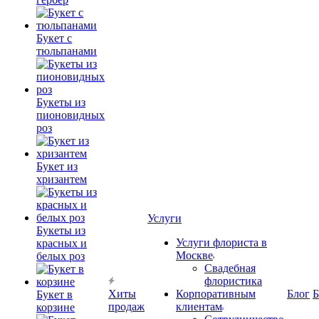
Букет с
тюльпанами
Букеты из
пионовидных
роз
Букет из
хризантем
Услуги
Букеты из
Услуги флориста в
красных и
Москве
белых роз
Свадебная
флористика
Хиты
Корпоративным
Блог
Б
Букет в
продаж
клиентам
корзине