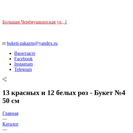
ТЦ РИО 🚇 Крымская
Большая Черёмушкинская ул., 1
ТРЦ "РИО" на Севастопольском проспекте, в 5 минутах от
станции МЦК Крымская.
Время работы: 10:00-22:00
buketi-zakazru@yandex.ru
Вконтакте
Facebook
Instagram
Telegram
13 красных и 12 белых роз - Букет №4
50 см
Главная
—
Каталог
—