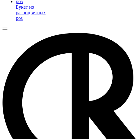
Букет из
разноцветных
роз