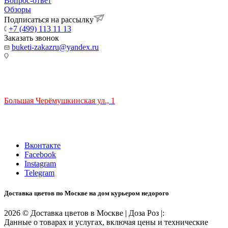
Вопрос-ответ
Обзоры
Подписаться на рассылку
+7 (499) 113 11 13
Заказать звонок
buketi-zakazru@yandex.ru
ТЦ РИО 🚇 Крымская
Большая Черёмушкинская ул., 1
ТРЦ "РИО" на Севастопольском проспекте, в 5 минутах от
станции МЦК Крымская.
Время работы: 10:00-22:00
Вконтакте
Facebook
Instagram
Telegram
Доставка цветов по Москве на дом курьером недорого
2026 © Доставка цветов в Москве | Доза Роз |:
Данные о товарах и услугах, включая цены и технические