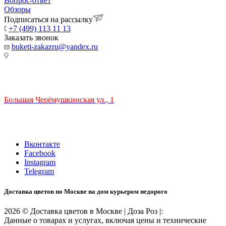
Вопрос-ответ
Обзоры
Подписаться на рассылку
+7 (499) 113 11 13
Заказать звонок
buketi-zakazru@yandex.ru
ТЦ РИО 🚇 Крымская
Большая Черёмушкинская ул., 1
ТРЦ "РИО" на Севастопольском проспекте, в 5 минутах от
станции МЦК Крымская.
Время работы: 10:00-22:00
Вконтакте
Facebook
Instagram
Telegram
Доставка цветов по Москве на дом курьером недорого
2026 © Доставка цветов в Москве | Доза Роз |:
Данные о товарах и услугах, включая цены и технические