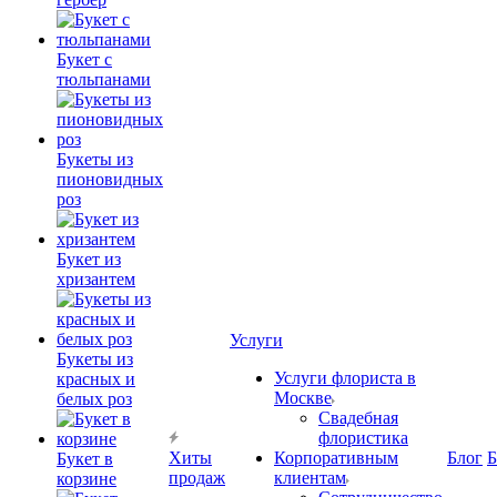
Букет с
тюльпанами
Букеты из
пионовидных
роз
Букет из
хризантем
Услуги
Букеты из
Услуги флориста в
красных и
Москве
белых роз
Свадебная
флористика
Хиты
Корпоративным
Блог
Б
Букет в
продаж
клиентам
корзине