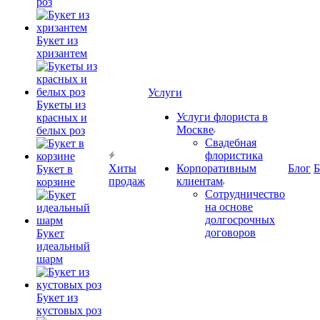
роз
Букет из
хризантем
Услуги
Букеты из
Услуги флориста в
красных и
Москве
белых роз
Свадебная
флористика
Хиты
Корпоративным
Блог
Б
Букет в
продаж
клиентам
корзине
Сотрудничество
на основе
долгосрочных
договоров
Букет
идеальный
шарм
Букет из
кустовых роз