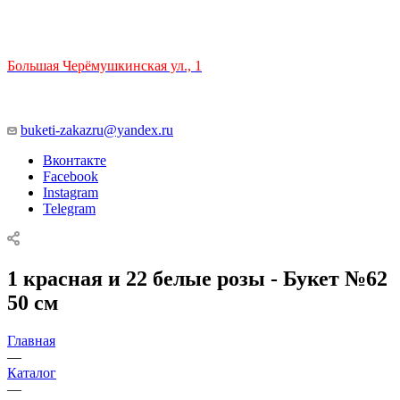
ТЦ РИО 🚇 Крымская
Большая Черёмушкинская ул., 1
ТРЦ "РИО" на Севастопольском проспекте, в 5 минутах от
станции МЦК Крымская.
Время работы: 10:00-22:00
buketi-zakazru@yandex.ru
Вконтакте
Facebook
Instagram
Telegram
1 краснaя и 22 белые розы - Букет №62
50 см
Главная
—
Каталог
—