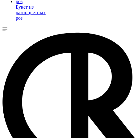
Букет из
разноцветных
роз