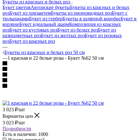
Букеты из красных и белых роз
Букет цветов
Авторские букеты
Букеты из красных и белых
роз
Букет из хризантем
Букеты из пионовидных роз
Букет с
тюльпанами
Букет из гербер
Букеты в шляпной коробке
Букет в
корзине
Букет идеальный шарм
Композиция из красных
роз
Букет из кустовых роз
Букет из белых роз
Букет из
разноцветных роз
Букет из желтых роз
Букет из розовых
роз
Букет из красных роз
—
Букеты из красных и белых роз 50 см
—
1 краснaя и 22 белые розы - Букет №62 50 см
3 023
₽
/шт
Варианты цен
3 023
₽
/шт
Подробности
Есть в наличии
: 1000
Нашли дешевле?