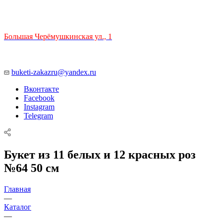
ТЦ РИО 🚇 Крымская
Большая Черёмушкинская ул., 1
ТРЦ "РИО" на Севастопольском проспекте, в 5 минутах от
станции МЦК Крымская.
Время работы: 10:00-22:00
buketi-zakazru@yandex.ru
Вконтакте
Facebook
Instagram
Telegram
Букет из 11 белых и 12 красных роз
№64 50 см
Главная
—
Каталог
—