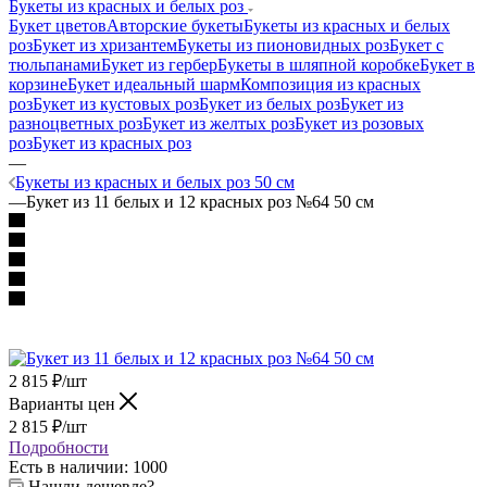
Букеты из красных и белых роз
Букет цветов
Авторские букеты
Букеты из красных и белых
роз
Букет из хризантем
Букеты из пионовидных роз
Букет с
тюльпанами
Букет из гербер
Букеты в шляпной коробке
Букет в
корзине
Букет идеальный шарм
Композиция из красных
роз
Букет из кустовых роз
Букет из белых роз
Букет из
разноцветных роз
Букет из желтых роз
Букет из розовых
роз
Букет из красных роз
—
Букеты из красных и белых роз 50 см
—
Букет из 11 белых и 12 красных роз №64 50 см
2 815
₽
/шт
Варианты цен
2 815
₽
/шт
Подробности
Есть в наличии
: 1000
Нашли дешевле?