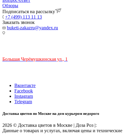
Вопрос-ответ
Обзоры
Подписаться на рассылку
+7 (499) 113 11 13
Заказать звонок
buketi-zakazru@yandex.ru
ТЦ РИО 🚇 Крымская
Большая Черёмушкинская ул., 1
ТРЦ "РИО" на Севастопольском проспекте, в 5 минутах от
станции МЦК Крымская.
Время работы: 10:00-22:00
Вконтакте
Facebook
Instagram
Telegram
Доставка цветов по Москве на дом курьером недорого
2026 © Доставка цветов в Москве | Доза Роз |:
Данные о товарах и услугах, включая цены и технические