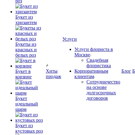
роз
Букет из
хризантем
Услуги
Букеты из
Услуги флориста в
красных и
Москве
белых роз
Свадебная
флористика
Хиты
Корпоративным
Блог
Б
Букет в
продаж
клиентам
корзине
Сотрудничество
на основе
долгосрочных
договоров
Букет
идеальный
шарм
Букет из
кустовых роз