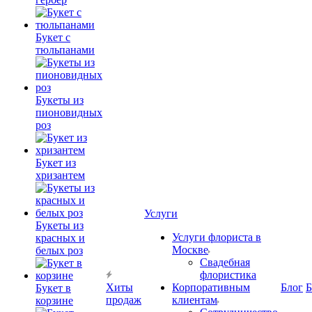
Букет с
тюльпанами
Букеты из
пионовидных
роз
Букет из
хризантем
Услуги
Букеты из
Услуги флориста в
красных и
Москве
белых роз
Свадебная
флористика
Хиты
Корпоративным
Блог
Б
Букет в
продаж
клиентам
корзине