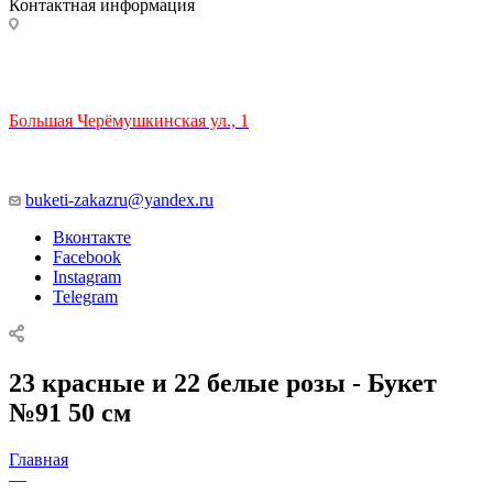
Контактная информация
ТЦ РИО 🚇 Крымская
Большая Черёмушкинская ул., 1
ТРЦ "РИО" на Севастопольском проспекте, в 5 минутах от
станции МЦК Крымская.
Время работы: 10:00-22:00
buketi-zakazru@yandex.ru
Вконтакте
Facebook
Instagram
Telegram
23 красные и 22 белые розы - Букет
№91 50 см
Главная
—