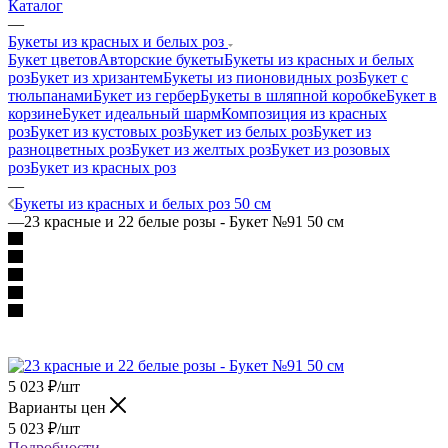
Каталог
—
Букеты из красных и белых роз
Букет цветов
Авторские букеты
Букеты из красных и белых
роз
Букет из хризантем
Букеты из пионовидных роз
Букет с
тюльпанами
Букет из гербер
Букеты в шляпной коробке
Букет в
корзине
Букет идеальный шарм
Композиция из красных
роз
Букет из кустовых роз
Букет из белых роз
Букет из
разноцветных роз
Букет из желтых роз
Букет из розовых
роз
Букет из красных роз
—
Букеты из красных и белых роз 50 см
—
23 красные и 22 белые розы - Букет №91 50 см
5 023
₽
/шт
Варианты цен
5 023
₽
/шт
Подробности