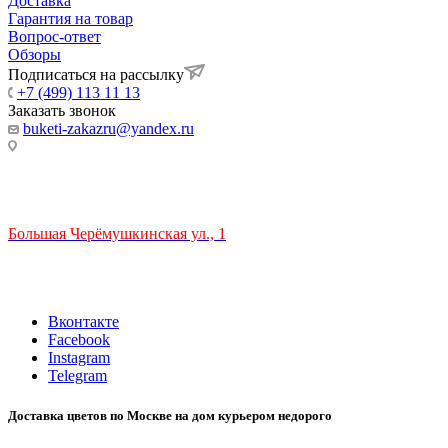
Доставка
Гарантия на товар
Вопрос-ответ
Обзоры
Подписаться на рассылку
+7 (499) 113 11 13
Заказать звонок
buketi-zakazru@yandex.ru
ТЦ РИО 🚇 Крымская
Большая Черёмушкинская ул., 1
ТРЦ "РИО" на Севастопольском проспекте, в 5 минутах от
станции МЦК Крымская.
Время работы: 10:00-22:00
Вконтакте
Facebook
Instagram
Telegram
Доставка цветов по Москве на дом курьером недорого