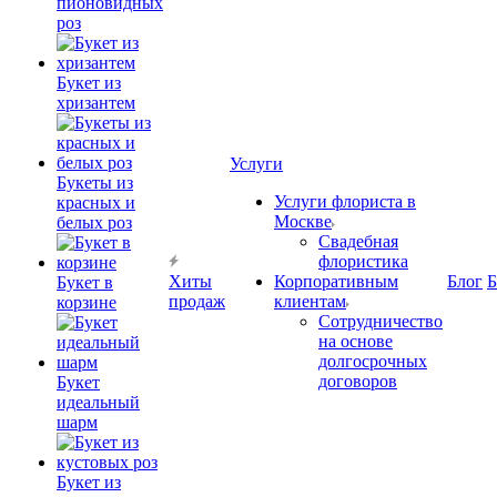
пионовидных
роз
Букет из
хризантем
Услуги
Букеты из
Услуги флориста в
красных и
Москве
белых роз
Свадебная
флористика
Хиты
Корпоративным
Блог
Б
Букет в
продаж
клиентам
корзине
Сотрудничество
на основе
долгосрочных
договоров
Букет
идеальный
шарм
Букет из