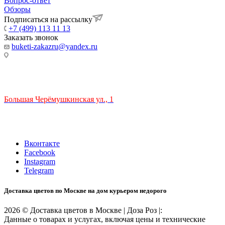
Вопрос-ответ
Обзоры
Подписаться на рассылку
+7 (499) 113 11 13
Заказать звонок
buketi-zakazru@yandex.ru
ТЦ РИО 🚇 Крымская
Большая Черёмушкинская ул., 1
ТРЦ "РИО" на Севастопольском проспекте, в 5 минутах от
станции МЦК Крымская.
Время работы: 10:00-22:00
Вконтакте
Facebook
Instagram
Telegram
Доставка цветов по Москве на дом курьером недорого
2026 © Доставка цветов в Москве | Доза Роз |:
Данные о товарах и услугах, включая цены и технические