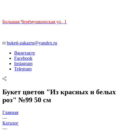
ТЦ РИО 🚇 Крымская
Большая Черёмушкинская ул., 1
ТРЦ "РИО" на Севастопольском проспекте, в 5 минутах от
станции МЦК Крымская.
Время работы: 10:00-22:00
buketi-zakazru@yandex.ru
Вконтакте
Facebook
Instagram
Telegram
Букет цветов "Из красных и белых
роз" №99 50 см
Главная
—
Каталог
—