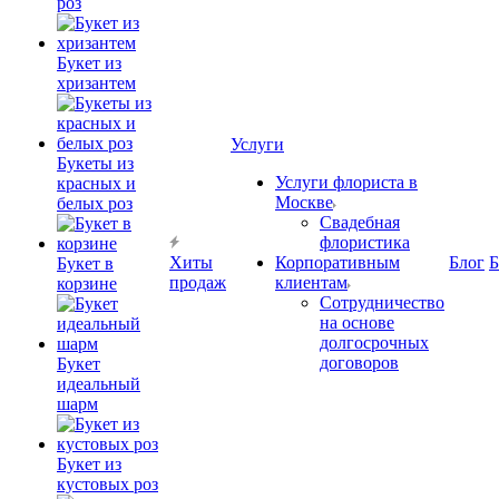
роз
Букет из
хризантем
Услуги
Букеты из
Услуги флориста в
красных и
Москве
белых роз
Свадебная
флористика
Хиты
Корпоративным
Блог
Б
Букет в
продаж
клиентам
корзине
Сотрудничество
на основе
долгосрочных
договоров
Букет
идеальный
шарм
Букет из
кустовых роз