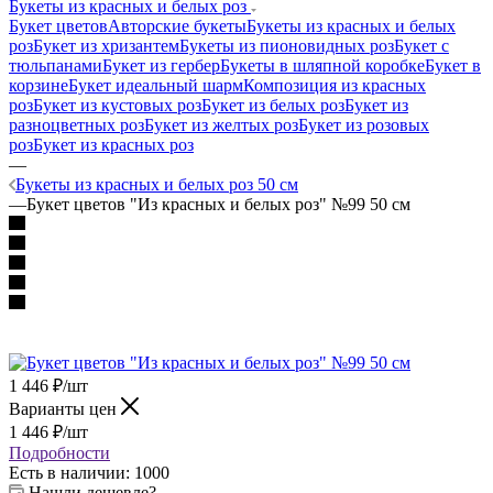
Букеты из красных и белых роз
Букет цветов
Авторские букеты
Букеты из красных и белых
роз
Букет из хризантем
Букеты из пионовидных роз
Букет с
тюльпанами
Букет из гербер
Букеты в шляпной коробке
Букет в
корзине
Букет идеальный шарм
Композиция из красных
роз
Букет из кустовых роз
Букет из белых роз
Букет из
разноцветных роз
Букет из желтых роз
Букет из розовых
роз
Букет из красных роз
—
Букеты из красных и белых роз 50 см
—
Букет цветов "Из красных и белых роз" №99 50 см
1 446
₽
/шт
Варианты цен
1 446
₽
/шт
Подробности
Есть в наличии
: 1000
Нашли дешевле?