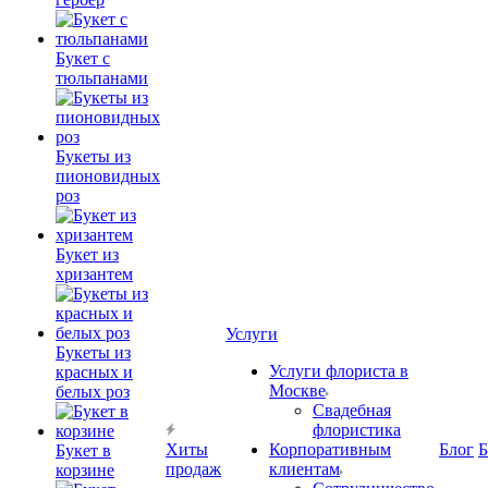
Букет с
тюльпанами
Букеты из
пионовидных
роз
Букет из
хризантем
Услуги
Букеты из
Услуги флориста в
красных и
Москве
белых роз
Свадебная
флористика
Хиты
Корпоративным
Блог
Б
Букет в
продаж
клиентам
корзине