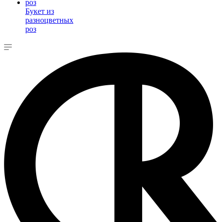
Букет из
разноцветных
роз