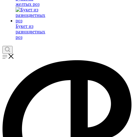
желтых роз
Букет из
разноцветных
роз