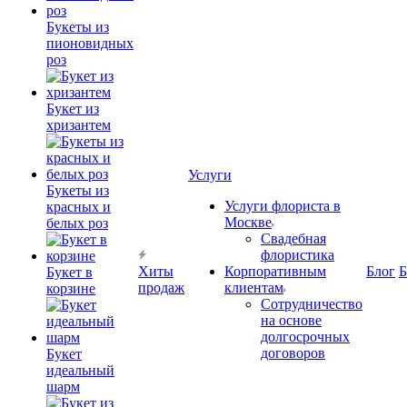
Букеты из
пионовидных
роз
Букет из
хризантем
Услуги
Букеты из
Услуги флориста в
красных и
Москве
белых роз
Свадебная
флористика
Хиты
Корпоративным
Блог
Б
Букет в
продаж
клиентам
корзине
Сотрудничество
на основе
долгосрочных
договоров
Букет
идеальный
шарм