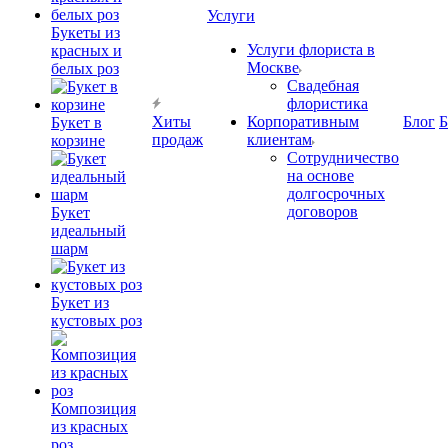
Услуги
Букеты из
Услуги флориста в
красных и
Москве
белых роз
Свадебная
флористика
Хиты
Корпоративным
Блог
Б
Букет в
продаж
клиентам
корзине
Сотрудничество
на основе
долгосрочных
договоров
Букет
идеальный
шарм
Букет из
кустовых роз
Композиция
из красных
роз