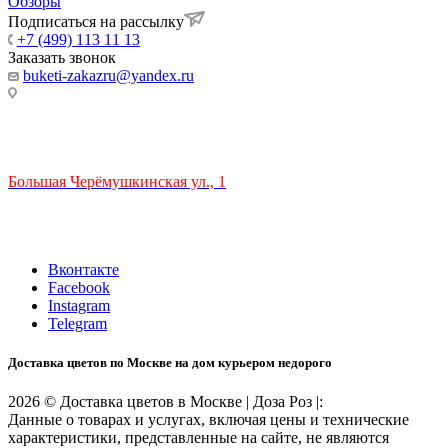
Обзоры
Подписаться на рассылку
+7 (499) 113 11 13
Заказать звонок
buketi-zakazru@yandex.ru
ТЦ РИО 🚇 Крымская
Большая Черёмушкинская ул., 1
ТРЦ "РИО" на Севастопольском проспекте, в 5 минутах от
станции МЦК Крымская.
Время работы: 10:00-22:00
Вконтакте
Facebook
Instagram
Telegram
Доставка цветов по Москве на дом курьером недорого
2026 © Доставка цветов в Москве | Доза Роз |:
Данные о товарах и услугах, включая цены и технические
характеристики, представленные на сайте, не являются