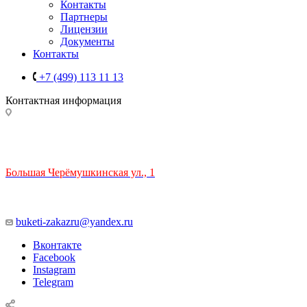
Контакты
Партнеры
Лицензии
Документы
Контакты
+7 (499) 113 11 13
Контактная информация
ТЦ РИО 🚇 Крымская
Большая Черёмушкинская ул., 1
ТРЦ "РИО" на Севастопольском проспекте, в 5 минутах от
станции МЦК Крымская.
Время работы: 10:00-22:00
buketi-zakazru@yandex.ru
Вконтакте
Facebook
Instagram
Telegram