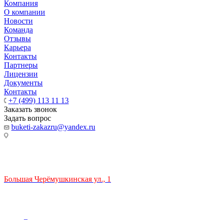
Компания
О компании
Новости
Команда
Отзывы
Карьера
Контакты
Партнеры
Лицензии
Документы
Контакты
+7 (499) 113 11 13
Заказать звонок
Задать вопрос
buketi-zakazru@yandex.ru
ТЦ РИО 🚇 Крымская
Большая Черёмушкинская ул., 1
ТРЦ "РИО" на Севастопольском проспекте, в 5 минутах от
станции МЦК Крымская.
Время работы: 10:00-22:00