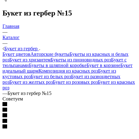
Букет из гербер №15
Главная
—
Каталог
—
Букет из гербер
Букет цветов
Авторские букеты
Букеты из красных и белых
роз
Букет из хризантем
Букеты из пионовидных роз
Букет с
тюльпанами
Букеты в шляпной коробке
Букет в корзине
Букет
идеальный шарм
Композиция из красных роз
Букет из
кустовых роз
Букет из белых роз
Букет из разноцветных
роз
Букет из желтых роз
Букет из розовых роз
Букет из красных
роз
—
Букет из гербер №15
Советуем