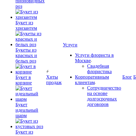
пионовидных
роз
Букет из
хризантем
Услуги
Букеты из
Услуги флориста в
красных и
Москве
белых роз
Свадебная
флористика
Хиты
Корпоративным
Блог
Б
Букет в
продаж
клиентам
корзине
Сотрудничество
на основе
долгосрочных
договоров
Букет
идеальный
шарм
Букет из