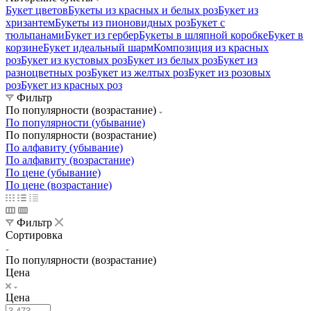
Букет цветов
Букеты из красных и белых роз
Букет из
хризантем
Букеты из пионовидных роз
Букет с
тюльпанами
Букет из гербер
Букеты в шляпной коробке
Букет в
корзине
Букет идеальный шарм
Композиция из красных
роз
Букет из кустовых роз
Букет из белых роз
Букет из
разноцветных роз
Букет из желтых роз
Букет из розовых
роз
Букет из красных роз
Фильтр
По популярности (возрастание)
По популярности (убывание)
По популярности (возрастание)
По алфавиту (убывание)
По алфавиту (возрастание)
По цене (убывание)
По цене (возрастание)
Фильтр
Сортировка
По популярности (возрастание)
Цена
Цена