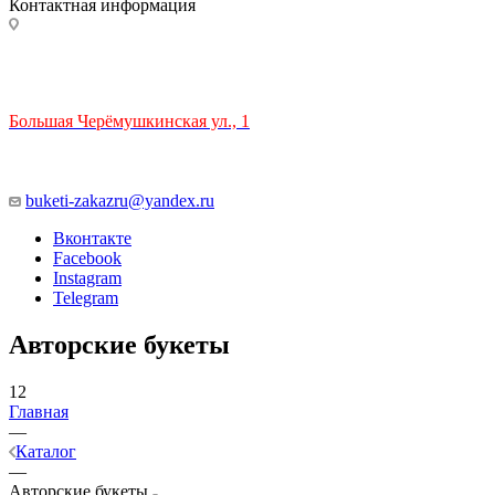
Контактная информация
ТЦ РИО 🚇 Крымская
Большая Черёмушкинская ул., 1
ТРЦ "РИО" на Севастопольском проспекте, в 5 минутах от
станции МЦК Крымская.
Время работы: 10:00-22:00
buketi-zakazru@yandex.ru
Вконтакте
Facebook
Instagram
Telegram
Авторские букеты
12
Главная
—
Каталог
—
Авторские букеты