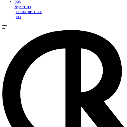
Букет из
разноцветных
роз