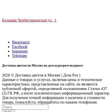
ТЦ РИО 🚇 Крымская
Большая Черёмушкинская ул., 1
ТРЦ "РИО" на Севастопольском проспекте, в 5 минутах от
станции МЦК Крымская.
Время работы: 10:00-22:00
Вконтакте
Facebook
Instagram
Telegram
Доставка цветов по Москве на дом курьером недорого
2026 © Доставка цветов в Москве | Доза Роз |:
Данные о товарах и услугах, включая цены и технические
характеристики, представленные на сайте, не являются
публичной офертой, определяемой положениями Статьи 437
(2) ГК РФ, а носят исключительно информационный характер.
Для получения точной информации о наличии и стоимости
товара, пожалуйста, обращайтесь по нашим телефонам.