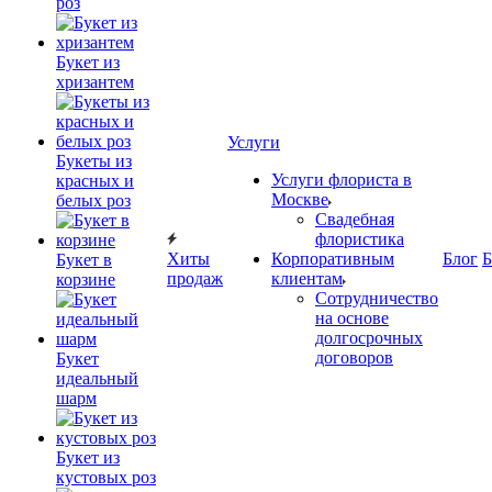
роз
Букет из
хризантем
Услуги
Букеты из
Услуги флориста в
красных и
Москве
белых роз
Свадебная
флористика
Хиты
Корпоративным
Блог
Б
Букет в
продаж
клиентам
корзине
Сотрудничество
на основе
долгосрочных
договоров
Букет
идеальный
шарм
Букет из
кустовых роз