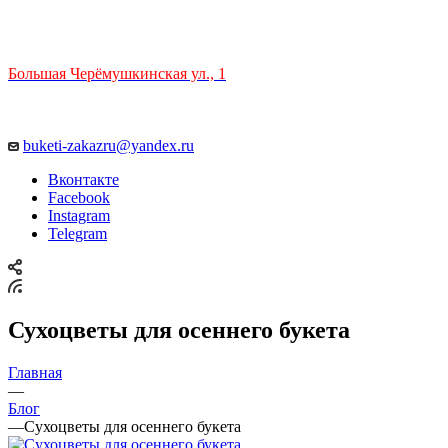
ТЦ РИО 🚇 Крымская
Большая Черёмушкинская ул., 1
ТРЦ "РИО" на Севастопольском проспекте, в 5 минутах от
станции МЦК Крымская.
Время работы: 10:00-22:00
buketi-zakazru@yandex.ru
Вконтакте
Facebook
Instagram
Telegram
Сухоцветы для осеннего букета
Главная
—
Блог
—
Сухоцветы для осеннего букета