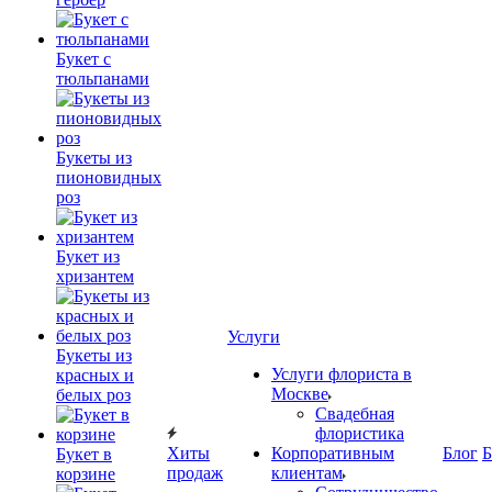
Букет с
тюльпанами
Букеты из
пионовидных
роз
Букет из
хризантем
Услуги
Букеты из
Услуги флориста в
красных и
Москве
белых роз
Свадебная
флористика
Хиты
Корпоративным
Блог
Б
Букет в
продаж
клиентам
корзине