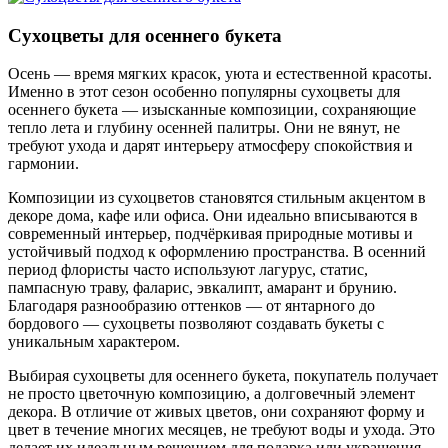
Сухоцветы для осеннего букета
Осень — время мягких красок, уюта и естественной красоты.
Именно в этот сезон особенно популярны сухоцветы для
осеннего букета — изысканные композиции, сохраняющие
тепло лета и глубину осенней палитры. Они не вянут, не
требуют ухода и дарят интерьеру атмосферу спокойствия и
гармонии.
Композиции из сухоцветов становятся стильным акцентом в
декоре дома, кафе или офиса. Они идеально вписываются в
современный интерьер, подчёркивая природные мотивы и
устойчивый подход к оформлению пространства. В осенний
период флористы часто используют лагурус, статис,
пампасную траву, фаларис, эвкалипт, амарант и брунию.
Благодаря разнообразию оттенков — от янтарного до
бордового — сухоцветы позволяют создавать букеты с
уникальным характером.
Выбирая сухоцветы для осеннего букета, покупатель получает
не просто цветочную композицию, а долговечный элемент
декора. В отличие от живых цветов, они сохраняют форму и
цвет в течение многих месяцев, не требуют воды и ухода. Это
делает их идеальным решением для подарка или украшения