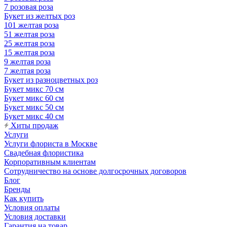
7 розовая роза
Букет из желтых роз
101 желтая роза
51 желтая роза
25 желтая роза
15 желтая роза
9 желтая роза
7 желтая роза
Букет из разноцветных роз
Букет микс 70 см
Букет микс 60 см
Букет микс 50 см
Букет микс 40 см
Хиты продаж
Услуги
Услуги флориста в Москве
Свадебная флористика
Корпоративным клиентам
Сотрудничество на основе долгосрочных договоров
Блог
Бренды
Как купить
Условия оплаты
Условия доставки
Гарантия на товар