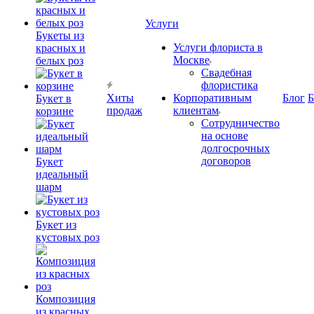
Услуги
Букеты из
Услуги флориста в
красных и
Москве
белых роз
Свадебная
флористика
Хиты
Корпоративным
Блог
Б
Букет в
продаж
клиентам
корзине
Сотрудничество
на основе
долгосрочных
договоров
Букет
идеальный
шарм
Букет из
кустовых роз
Композиция
из красных