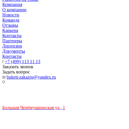
Компания
О компании
Новости
Команда
Отзывы
Карьера
Контакты
Партнеры
Лицензии
Документы
Контакты
+7 (499) 113 11 13
Заказать звонок
Задать вопрос
buketi-zakazru@yandex.ru
ТЦ РИО 🚇 Крымская
Большая Черёмушкинская ул., 1
ТРЦ "РИО" на Севастопольском проспекте, в 5 минутах от
станции МЦК Крымская.
Время работы: 10:00-22:00