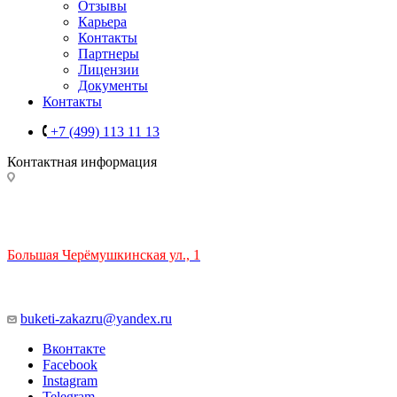
Отзывы
Карьера
Контакты
Партнеры
Лицензии
Документы
Контакты
+7 (499) 113 11 13
Контактная информация
ТЦ РИО 🚇 Крымская
Большая Черёмушкинская ул., 1
ТРЦ "РИО" на Севастопольском проспекте, в 5 минутах от
станции МЦК Крымская.
Время работы: 10:00-22:00
buketi-zakazru@yandex.ru
Вконтакте
Facebook
Instagram
Telegram