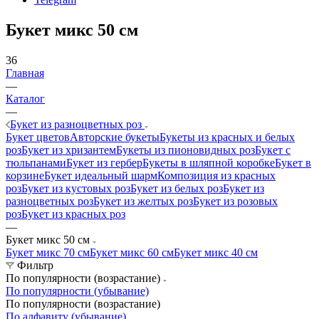
Букет микс 50 см
36
Главная
—
Каталог
—
Букет из разноцветных роз
Букет цветов
Авторские букеты
Букеты из красных и белых
роз
Букет из хризантем
Букеты из пионовидных роз
Букет с
тюльпанами
Букет из гербер
Букеты в шляпной коробке
Букет в
корзине
Букет идеальный шарм
Композиция из красных
роз
Букет из кустовых роз
Букет из белых роз
Букет из
разноцветных роз
Букет из желтых роз
Букет из розовых
роз
Букет из красных роз
—
Букет микс 50 см
Букет микс 70 см
Букет микс 60 см
Букет микс 40 см
Фильтр
По популярности (возрастание)
По популярности (убывание)
По популярности (возрастание)
По алфавиту (убывание)