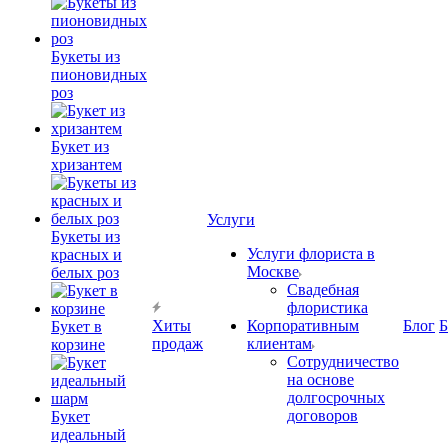
Букеты из
пионовидных
роз
Букет из
хризантем
Услуги
Букеты из
Услуги флориста в
красных и
Москве
белых роз
Свадебная
флористика
Хиты
Корпоративным
Блог
Б
Букет в
продаж
клиентам
корзине
Сотрудничество
на основе
долгосрочных
договоров
Букет
идеальный