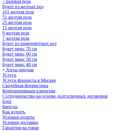
7 розовая роза
Букет из желтых роз
101 желтая роза
51 желтая роза
25 желтая роза
15 желтая роза
9 желтая роза
7 желтая роза
Букет из разноцветных роз
Букет микс 70 см
Букет микс 60 см
Букет микс 50 см
Букет микс 40 см
Хиты продаж
Услуги
Услуги флориста в Москве
Свадебная флористика
Корпоративным клиентам
Сотрудничество на основе долгосрочных договоров
Блог
Бренды
Как купить
Условия оплаты
Условия доставки
Гарантия на товар