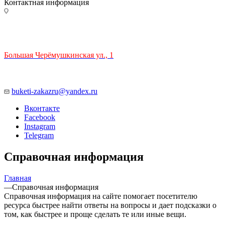
Контактная информация
ТЦ РИО 🚇 Крымская
Большая Черёмушкинская ул., 1
ТРЦ "РИО" на Севастопольском проспекте, в 5 минутах от
станции МЦК Крымская.
Время работы: 10:00-22:00
buketi-zakazru@yandex.ru
Вконтакте
Facebook
Instagram
Telegram
Справочная информация
Главная
—
Справочная информация
Справочная информация на сайте помогает посетителю
ресурса быстрее найти ответы на вопросы и дает подсказки о
том, как быстрее и проще сделать те или иные вещи.