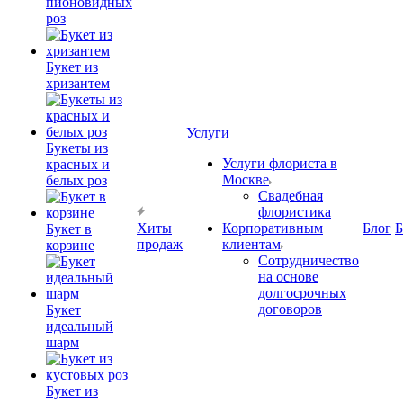
пионовидных
роз
Букет из
хризантем
Услуги
Букеты из
Услуги флориста в
красных и
Москве
белых роз
Свадебная
флористика
Хиты
Корпоративным
Блог
Б
Букет в
продаж
клиентам
корзине
Сотрудничество
на основе
долгосрочных
договоров
Букет
идеальный
шарм
Букет из