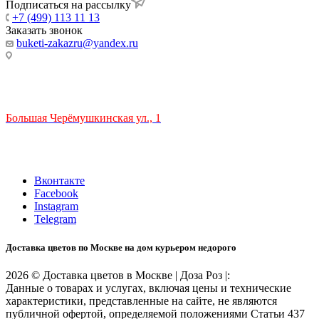
Подписаться на рассылку
+7 (499) 113 11 13
Заказать звонок
buketi-zakazru@yandex.ru
ТЦ РИО 🚇 Крымская
Большая Черёмушкинская ул., 1
ТРЦ "РИО" на Севастопольском проспекте, в 5 минутах от
станции МЦК Крымская.
Время работы: 10:00-22:00
Вконтакте
Facebook
Instagram
Telegram
Доставка цветов по Москве на дом курьером недорого
2026 © Доставка цветов в Москве | Доза Роз |:
Данные о товарах и услугах, включая цены и технические
характеристики, представленные на сайте, не являются
публичной офертой, определяемой положениями Статьи 437