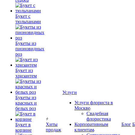
Букет с
тюльпанами
Букеты из
пионовидных
роз
Букет из
хризантем
Услуги
Букеты из
Услуги флориста в
красных и
Москве
белых роз
Свадебная
флористика
Хиты
Корпоративным
Блог
Б
Букет в
продаж
клиентам
корзине