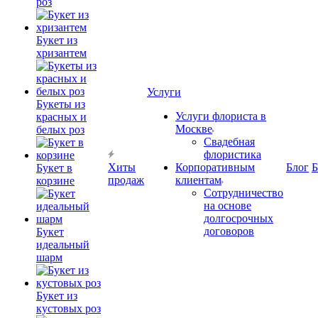
роз
Букет из
хризантем
Услуги
Букеты из
Услуги флориста в
красных и
Москве
белых роз
Свадебная
флористика
Хиты
Корпоративным
Блог
Б
Букет в
продаж
клиентам
корзине
Сотрудничество
на основе
долгосрочных
договоров
Букет
идеальный
шарм
Букет из
кустовых роз