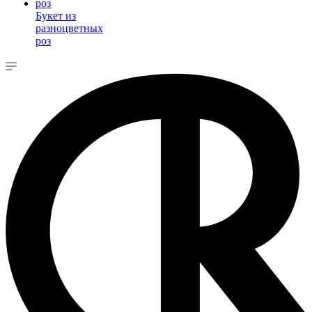
Букет из
разноцветных
роз