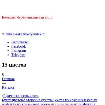
ТЦ РИО 🚇 Крымская
Большая Черёмушкинская ул., 1
ТРЦ "РИО" на Севастопольском проспекте, в 5 минутах от
станции МЦК Крымская.
Время работы: 10:00-22:00
buketi-zakazru@yandex.ru
Вконтакте
Facebook
Instagram
Telegram
15 цветов
8
Главная
—
Каталог
—
Букет из красных роз
Букет цветов
Авторские букеты
Букеты из красных и белых
роз
Букет из хризантем
Букеты из пионовидных роз
Букет с