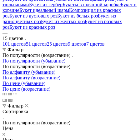
тюльпанами
Букет из гербер
Букеты в шляпной коробке
Букет в
корзине
Букет идеальный шарм
Композиция из красных
роз
Букет из кустовых роз
Букет из белых роз
Букет из
разноцветных роз
Букет из желтых роз
Букет из розовых
роз
Букет из красных роз
—
15 цветов
101 цветов
51 цветов
25 цветов
9 цветов
7 цветов
Фильтр
По популярности (возрастание)
По популярности (убывание)
По популярности (возрастание)
По алфавиту (убывание)
По алфавиту (возрастание)
По цене (убывание)
По цене (возрастание)
Фильтр
Сортировка
По популярности (возрастание)
Цена
Цена