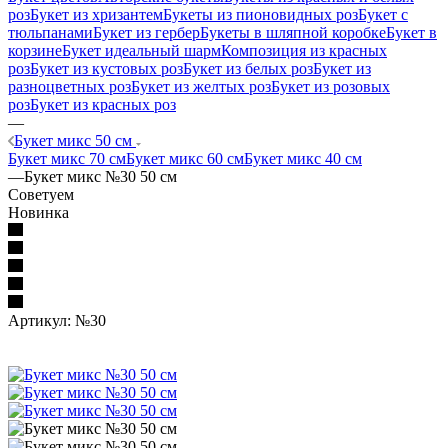
роз
Букет из хризантем
Букеты из пионовидных роз
Букет с
тюльпанами
Букет из гербер
Букеты в шляпной коробке
Букет в
корзине
Букет идеальный шарм
Композиция из красных
роз
Букет из кустовых роз
Букет из белых роз
Букет из
разноцветных роз
Букет из желтых роз
Букет из розовых
роз
Букет из красных роз
—
Букет микс 50 см
Букет микс 70 см
Букет микс 60 см
Букет микс 40 см
—
Букет микс №30 50 см
Советуем
Новинка
Артикул:
№30