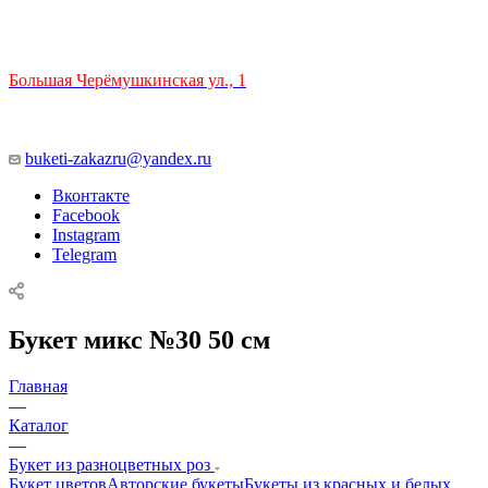
ТЦ РИО 🚇 Крымская
Большая Черёмушкинская ул., 1
ТРЦ "РИО" на Севастопольском проспекте, в 5 минутах от
станции МЦК Крымская.
Время работы: 10:00-22:00
buketi-zakazru@yandex.ru
Вконтакте
Facebook
Instagram
Telegram
Букет микс №30 50 см
Главная
—
Каталог
—
Букет из разноцветных роз
Букет цветов
Авторские букеты
Букеты из красных и белых