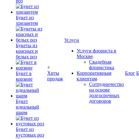
роз
Букет из
хризантем
Услуги
Букеты из
Услуги флориста в
красных и
Москве
белых роз
Свадебная
флористика
Хиты
Корпоративным
Блог
Б
Букет в
продаж
клиентам
корзине
Сотрудничество
на основе
долгосрочных
договоров
Букет
идеальный
шарм
Букет из
кустовых роз