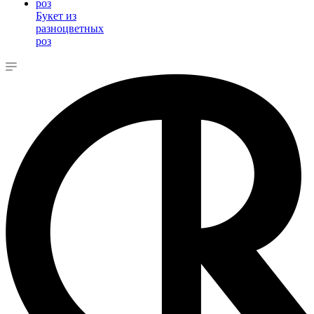
Букет из
разноцветных
роз