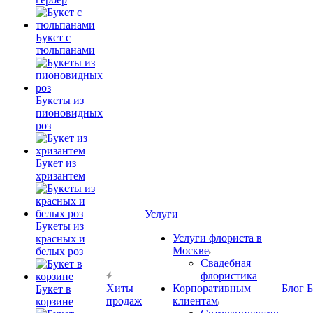
Букет с
тюльпанами
Букеты из
пионовидных
роз
Букет из
хризантем
Услуги
Букеты из
Услуги флориста в
красных и
Москве
белых роз
Свадебная
флористика
Хиты
Корпоративным
Блог
Б
Букет в
продаж
клиентам
корзине