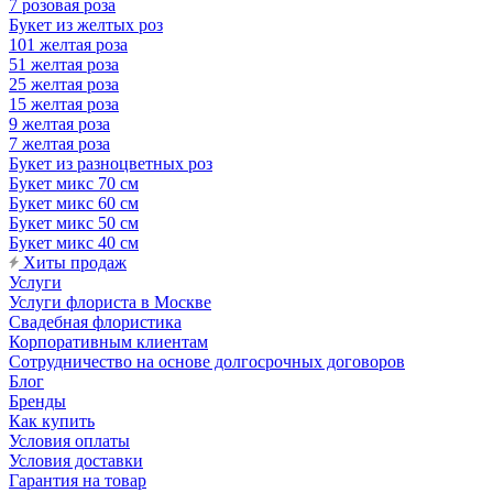
7 розовая роза
Букет из желтых роз
101 желтая роза
51 желтая роза
25 желтая роза
15 желтая роза
9 желтая роза
7 желтая роза
Букет из разноцветных роз
Букет микс 70 см
Букет микс 60 см
Букет микс 50 см
Букет микс 40 см
Хиты продаж
Услуги
Услуги флориста в Москве
Свадебная флористика
Корпоративным клиентам
Сотрудничество на основе долгосрочных договоров
Блог
Бренды
Как купить
Условия оплаты
Условия доставки
Гарантия на товар