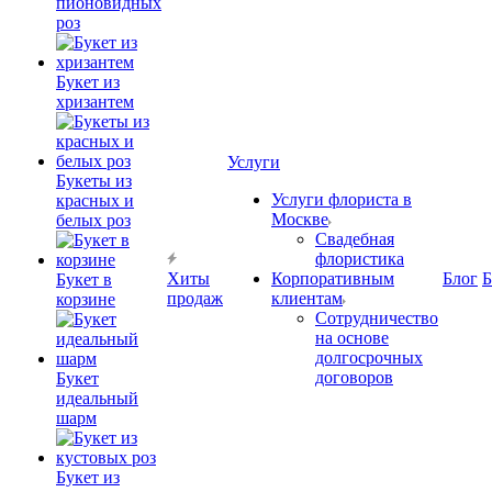
пионовидных
роз
Букет из
хризантем
Услуги
Букеты из
Услуги флориста в
красных и
Москве
белых роз
Свадебная
флористика
Хиты
Корпоративным
Блог
Б
Букет в
продаж
клиентам
корзине
Сотрудничество
на основе
долгосрочных
договоров
Букет
идеальный
шарм
Букет из