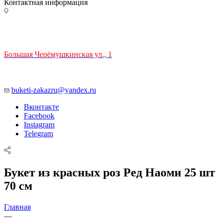
Контактная информация
ТЦ РИО 🚇 Крымская
Большая Черёмушкинская ул., 1
ТРЦ "РИО" на Севастопольском проспекте, в 5 минутах от
станции МЦК Крымская.
Время работы: 10:00-22:00
buketi-zakazru@yandex.ru
Вконтакте
Facebook
Instagram
Telegram
Букет из красных роз Ред Наоми 25 шт
70 см
Главная
—