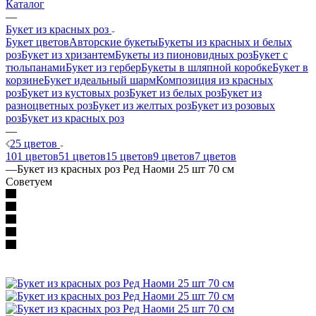
Каталог
—
Букет из красных роз
Букет цветов
Авторские букеты
Букеты из красных и белых
роз
Букет из хризантем
Букеты из пионовидных роз
Букет с
тюльпанами
Букет из гербер
Букеты в шляпной коробке
Букет в
корзине
Букет идеальный шарм
Композиция из красных
роз
Букет из кустовых роз
Букет из белых роз
Букет из
разноцветных роз
Букет из желтых роз
Букет из розовых
роз
Букет из красных роз
—
25 цветов
101 цветов
51 цветов
15 цветов
9 цветов
7 цветов
—
Букет из красных роз Ред Наоми 25 шт 70 см
Советуем