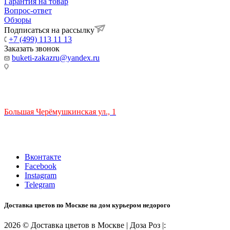
Гарантия на товар
Вопрос-ответ
Обзоры
Подписаться на рассылку
+7 (499) 113 11 13
Заказать звонок
buketi-zakazru@yandex.ru
ТЦ РИО 🚇 Крымская
Большая Черёмушкинская ул., 1
ТРЦ "РИО" на Севастопольском проспекте, в 5 минутах от
станции МЦК Крымская.
Время работы: 10:00-22:00
Вконтакте
Facebook
Instagram
Telegram
Доставка цветов по Москве на дом курьером недорого
2026 © Доставка цветов в Москве | Доза Роз |: