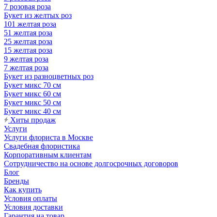
7 розовая роза
Букет из желтых роз
101 желтая роза
51 желтая роза
25 желтая роза
15 желтая роза
9 желтая роза
7 желтая роза
Букет из разноцветных роз
Букет микс 70 см
Букет микс 60 см
Букет микс 50 см
Букет микс 40 см
Хиты продаж
Услуги
Услуги флориста в Москве
Свадебная флористика
Корпоративным клиентам
Сотрудничество на основе долгосрочных договоров
Блог
Бренды
Как купить
Условия оплаты
Условия доставки
Гарантия на товар