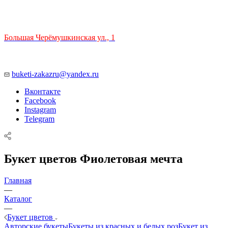
ТЦ РИО 🚇 Крымская
Большая Черёмушкинская ул., 1
ТРЦ "РИО" на Севастопольском проспекте, в 5 минутах от
станции МЦК Крымская.
Время работы: 10:00-22:00
buketi-zakazru@yandex.ru
Вконтакте
Facebook
Instagram
Telegram
Букет цветов Фиолетовая мечта
Главная
—
Каталог
—
Букет цветов
Авторские букеты
Букеты из красных и белых роз
Букет из