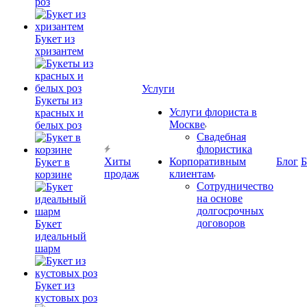
роз
Букет из
хризантем
Услуги
Букеты из
Услуги флориста в
красных и
Москве
белых роз
Свадебная
флористика
Хиты
Корпоративным
Блог
Б
Букет в
продаж
клиентам
корзине
Сотрудничество
на основе
долгосрочных
договоров
Букет
идеальный
шарм
Букет из
кустовых роз