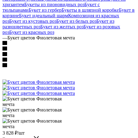
хризантем
Букеты из пионовидных роз
Букет с
тюльпанами
Букет из гербер
Букеты в шляпной коробке
Букет в
корзине
Букет идеальный шарм
Композиция из красных
роз
Букет из кустовых роз
Букет из белых роз
Букет из
разноцветных роз
Букет из желтых роз
Букет из розовых
роз
Букет из красных роз
—
Букет цветов Фиолетовая мечта
3 828
₽
/шт