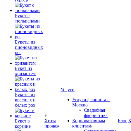
Букет с
тюльпанами
Букеты из
пионовидных
роз
Букет из
хризантем
Услуги
Букеты из
Услуги флориста в
красных и
Москве
белых роз
Свадебная
флористика
Хиты
Корпоративным
Блог
Б
Букет в
продаж
клиентам
корзине