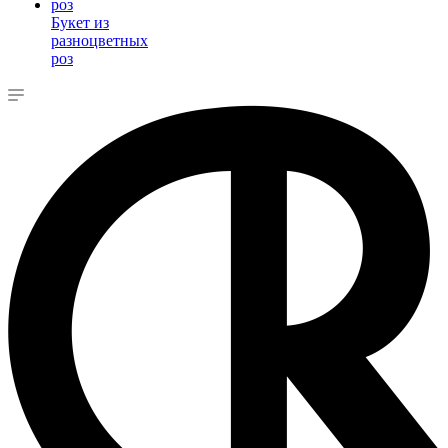
Букет из
разноцветных
роз