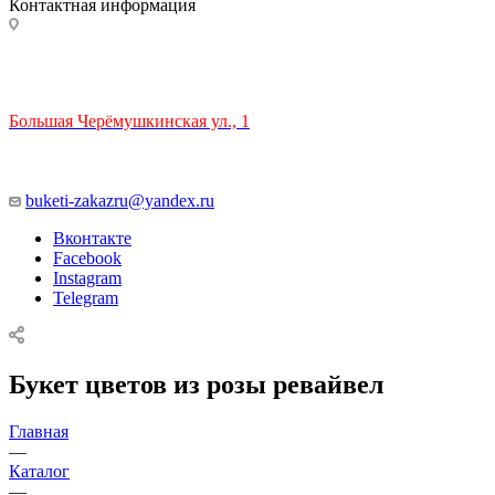
Контактная информация
ТЦ РИО 🚇 Крымская
Большая Черёмушкинская ул., 1
ТРЦ "РИО" на Севастопольском проспекте, в 5 минутах от
станции МЦК Крымская.
Время работы: 10:00-22:00
buketi-zakazru@yandex.ru
Вконтакте
Facebook
Instagram
Telegram
Букет цветов из розы ревайвел
Главная
—
Каталог
—