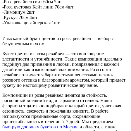
-Роза ревайвел свит 60см 5шт
-Роза кустовая Кейт лини 70см 4шт
-Лимониум 2шт
-Рускус 70см 4шт
-Упаковка дизайнерская 1шт
Изысканный букет цветов из розы ревайвел — выбор с
безупречным вкусом
Букет цветов из розы ревайвел — это воплощение
элегантности и утончённости. Такие композиции идеально
подойдут для признания в любви, поздравления с важной
датой или как изысканный знак внимания. Роза сорта
ревайвел отличается бархатистыми лепестками нежно-
розового оттенка и благородным ароматом, который придаёт
букету по-настоящему романтическое звучание.
Композиции из розы ревайвел ценятся за стойкость,
роскошный внешний вид и гармонию оттенков. Наши
флористы тщательно подбирают каждый цветок, учитывая
сезонность, свежесть и пожелания клиента. В работе
используются премиальные сорта, сохраняющие
презентабельность в течение 5–7 дней. Мы предлагаем
быструю доставку букетов по Москве
и области, а также