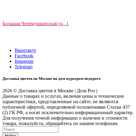
ТЦ РИО 🚇 Крымская
Большая Черёмушкинская ул., 1
ТРЦ "РИО" на Севастопольском проспекте, в 5 минутах от
станции МЦК Крымская.
Время работы: 10:00-22:00
Вконтакте
Facebook
Instagram
Telegram
Доставка цветов по Москве на дом курьером недорого
2026 © Доставка цветов в Москве | Доза Роз |:
Данные о товарах и услугах, включая цены и технические
характеристики, представленные на сайте, не являются
публичной офертой, определяемой положениями Статьи 437
(2) ГК РФ, а носят исключительно информационный характер.
Для получения точной информации о наличии и стоимости
товара, пожалуйста, обращайтесь по нашим телефонам.
Найти