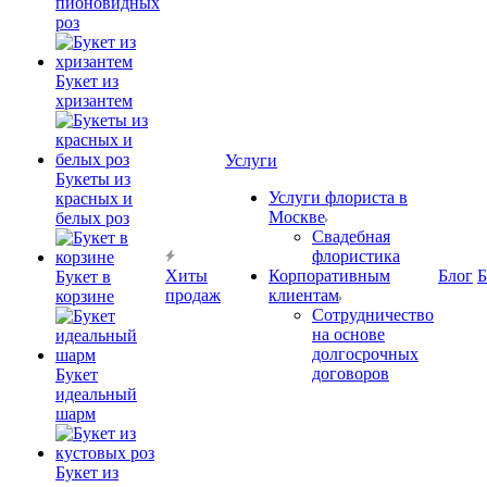
пионовидных
роз
Букет из
хризантем
Услуги
Букеты из
Услуги флориста в
красных и
Москве
белых роз
Свадебная
флористика
Хиты
Корпоративным
Блог
Б
Букет в
продаж
клиентам
корзине
Сотрудничество
на основе
долгосрочных
договоров
Букет
идеальный
шарм
Букет из