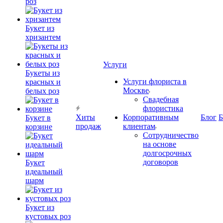
роз
Букет из
хризантем
Услуги
Букеты из
Услуги флориста в
красных и
Москве
белых роз
Свадебная
флористика
Хиты
Корпоративным
Блог
Б
Букет в
продаж
клиентам
корзине
Сотрудничество
на основе
долгосрочных
договоров
Букет
идеальный
шарм
Букет из
кустовых роз