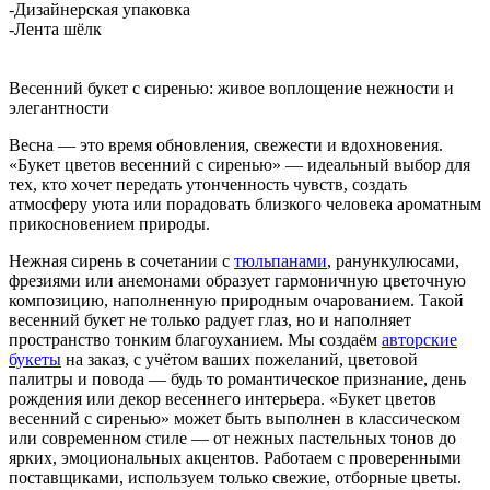
-Дизайнерская упаковка
-Лента шёлк
Весенний букет с сиренью: живое воплощение нежности и
элегантности
Весна — это время обновления, свежести и вдохновения.
«Букет цветов весенний с сиренью» — идеальный выбор для
тех, кто хочет передать утонченность чувств, создать
атмосферу уюта или порадовать близкого человека ароматным
прикосновением природы.
Нежная сирень в сочетании с
тюльпанами
, ранункулюсами,
фрезиями или анемонами образует гармоничную цветочную
композицию, наполненную природным очарованием. Такой
весенний букет не только радует глаз, но и наполняет
пространство тонким благоуханием. Мы создаём
авторские
букеты
на заказ, с учётом ваших пожеланий, цветовой
палитры и повода — будь то романтическое признание, день
рождения или декор весеннего интерьера. «Букет цветов
весенний с сиренью» может быть выполнен в классическом
или современном стиле — от нежных пастельных тонов до
ярких, эмоциональных акцентов. Работаем с проверенными
поставщиками, используем только свежие, отборные цветы.