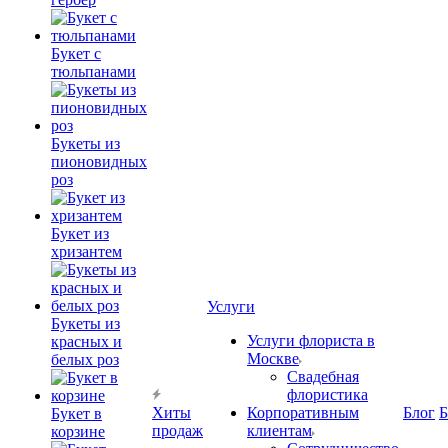
Букет с
тюльпанами
Букеты из
пионовидных
роз
Букет из
хризантем
Услуги
Букеты из
Услуги флориста в
красных и
Москве
белых роз
Свадебная
флористика
Хиты
Корпоративным
Блог
Б
Букет в
продаж
клиентам
корзине