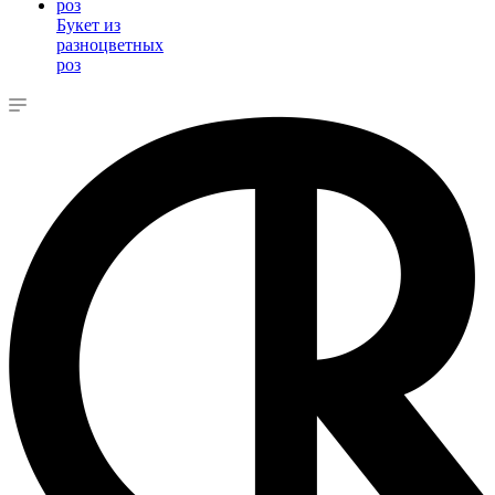
Букет из
разноцветных
роз