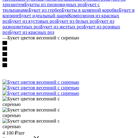
хризантем
Букеты из пионовидных роз
Букет с
тюльпанами
Букет из гербер
Букеты в шляпной коробке
Букет в
корзине
Букет идеальный шарм
Композиция из красных
роз
Букет из кустовых роз
Букет из белых роз
Букет из
разноцветных роз
Букет из желтых роз
Букет из розовых
роз
Букет из красных роз
—
Букет цветов весенний с сиренью
4 100
₽
/шт