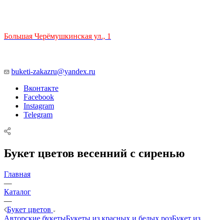
ТЦ РИО 🚇 Крымская
Большая Черёмушкинская ул., 1
ТРЦ "РИО" на Севастопольском проспекте, в 5 минутах от
станции МЦК Крымская.
Время работы: 10:00-22:00
buketi-zakazru@yandex.ru
Вконтакте
Facebook
Instagram
Telegram
Букет цветов весенний с сиренью
Главная
—
Каталог
—
Букет цветов
Авторские букеты
Букеты из красных и белых роз
Букет из