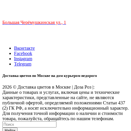
ТЦ РИО 🚇 Крымская
Большая Черёмушкинская ул., 1
ТРЦ "РИО" на Севастопольском проспекте, в 5 минутах от
станции МЦК Крымская.
Время работы: 10:00-22:00
Вконтакте
Facebook
Instagram
Telegram
Доставка цветов по Москве на дом курьером недорого
2026 © Доставка цветов в Москве | Доза Роз |:
Данные о товарах и услугах, включая цены и технические
характеристики, представленные на сайте, не являются
публичной офертой, определяемой положениями Статьи 437
(2) ГК РФ, а носят исключительно информационный характер.
Для получения точной информации о наличии и стоимости
товара, пожалуйста, обращайтесь по нашим телефонам.
Найти