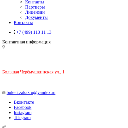
Контакты
Партнеры
Лицензии
Документы
Контакты
+7 (499) 113 11 13
Контактная информация
ТЦ РИО 🚇 Крымская
Большая Черёмушкинская ул., 1
ТРЦ "РИО" на Севастопольском проспекте, в 5 минутах от
станции МЦК Крымская.
Время работы: 10:00-22:00
buketi-zakazru@yandex.ru
Вконтакте
Facebook
Instagram
Telegram