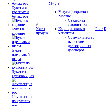
Услуги
Букеты из
Услуги флориста в
красных и
Москве
белых роз
Свадебная
флористика
Хиты
Корпоративным
Блог
Б
Букет в
продаж
клиентам
корзине
Сотрудничество
на основе
долгосрочных
договоров
Букет
идеальный
шарм
Букет из
кустовых роз
Композиция
из красных
роз