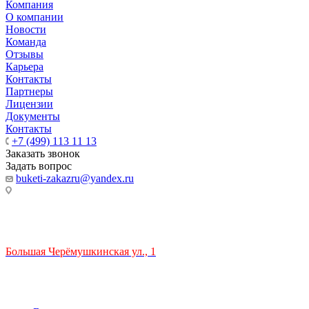
Компания
О компании
Новости
Команда
Отзывы
Карьера
Контакты
Партнеры
Лицензии
Документы
Контакты
+7 (499) 113 11 13
Заказать звонок
Задать вопрос
buketi-zakazru@yandex.ru
ТЦ РИО 🚇 Крымская
Большая Черёмушкинская ул., 1
ТРЦ "РИО" на Севастопольском проспекте, в 5 минутах от
станции МЦК Крымская.
Время работы: 10:00-22:00