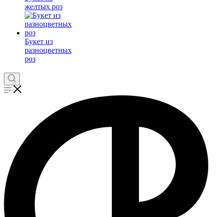
желтых роз
Букет из
разноцветных
роз