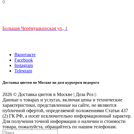
ТЦ РИО 🚇 Крымская
Большая Черёмушкинская ул., 1
ТРЦ "РИО" на Севастопольском проспекте, в 5 минутах от
станции МЦК Крымская.
Время работы: 10:00-22:00
Вконтакте
Facebook
Instagram
Telegram
Доставка цветов по Москве на дом курьером недорого
2026 © Доставка цветов в Москве | Доза Роз |:
Данные о товарах и услугах, включая цены и технические
характеристики, представленные на сайте, не являются
публичной офертой, определяемой положениями Статьи 437
(2) ГК РФ, а носят исключительно информационный характер.
Для получения точной информации о наличии и стоимости
товара, пожалуйста, обращайтесь по нашим телефонам.