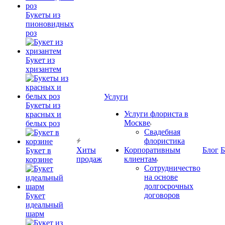
Букеты из
пионовидных
роз
Букет из
хризантем
Услуги
Букеты из
Услуги флориста в
красных и
Москве
белых роз
Свадебная
флористика
Хиты
Корпоративным
Блог
Б
Букет в
продаж
клиентам
корзине
Сотрудничество
на основе
долгосрочных
договоров
Букет
идеальный
шарм