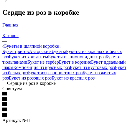
Сердце из роз в коробке
Главная
—
Каталог
—
Букеты в шляпной коробке
Букет цветов
Авторские букеты
Букеты из красных и белых
роз
Букет из хризантем
Букеты из пионовидных роз
Букет с
тюльпанами
Букет из гербер
Букет в корзине
Букет идеальный
шарм
Композиция из красных роз
Букет из кустовых роз
Букет
из белых роз
Букет из разноцветных роз
Букет из желтых
роз
Букет из розовых роз
Букет из красных роз
—
Сердце из роз в коробке
Советуем
Артикул:
№11