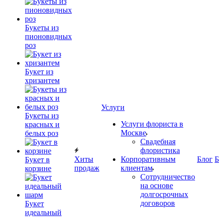
Букеты из
пионовидных
роз
Букет из
хризантем
Услуги
Букеты из
Услуги флориста в
красных и
Москве
белых роз
Свадебная
флористика
Хиты
Корпоративным
Блог
Б
Букет в
продаж
клиентам
корзине
Сотрудничество
на основе
долгосрочных
договоров
Букет
идеальный