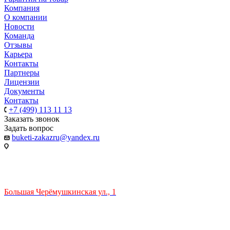
Компания
О компании
Новости
Команда
Отзывы
Карьера
Контакты
Партнеры
Лицензии
Документы
Контакты
+7 (499) 113 11 13
Заказать звонок
Задать вопрос
buketi-zakazru@yandex.ru
ТЦ РИО 🚇 Крымская
Большая Черёмушкинская ул., 1
ТРЦ "РИО" на Севастопольском проспекте, в 5 минутах от
станции МЦК Крымская.
Время работы: 10:00-22:00