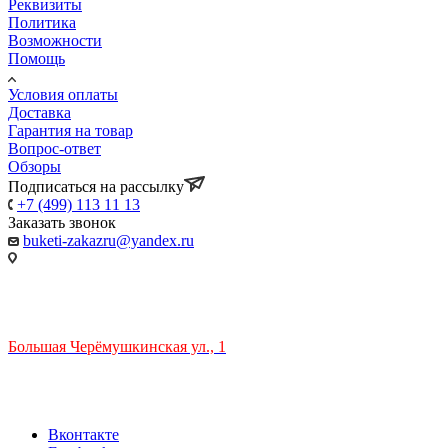
Реквизиты
Политика
Возможности
Помощь
Условия оплаты
Доставка
Гарантия на товар
Вопрос-ответ
Обзоры
Подписаться на рассылку
+7 (499) 113 11 13
Заказать звонок
buketi-zakazru@yandex.ru
ТЦ РИО 🚇 Крымская
Большая Черёмушкинская ул., 1
ТРЦ "РИО" на Севастопольском проспекте, в 5 минутах от
станции МЦК Крымская.
Время работы: 10:00-22:00
Вконтакте