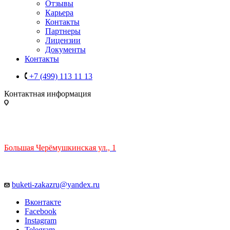
Отзывы
Карьера
Контакты
Партнеры
Лицензии
Документы
Контакты
+7 (499) 113 11 13
Контактная информация
ТЦ РИО 🚇 Крымская
Большая Черёмушкинская ул., 1
ТРЦ "РИО" на Севастопольском проспекте, в 5 минутах от
станции МЦК Крымская.
Время работы: 10:00-22:00
buketi-zakazru@yandex.ru
Вконтакте
Facebook
Instagram
Telegram